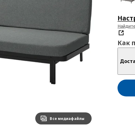
Наст
Найдите
Как 
Дост
Все медиафайлы