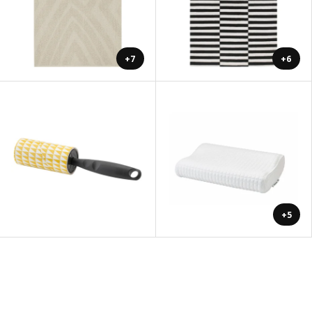
+7
+6
+5