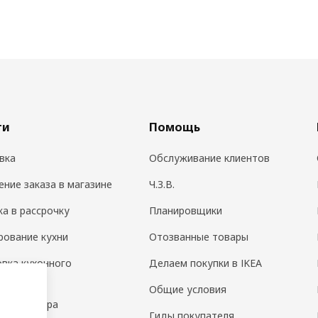
ги
Помощь
вка
Обслуживание клиентов
ение заказа в магазине
Ч.З.В.
ка в рассрочку
Планировщики
рование кухни
Отозванные товары
овка кухонного
Делаем покупки в IKEA
дования
Общие условия
н интерьера
Гиды покупателя