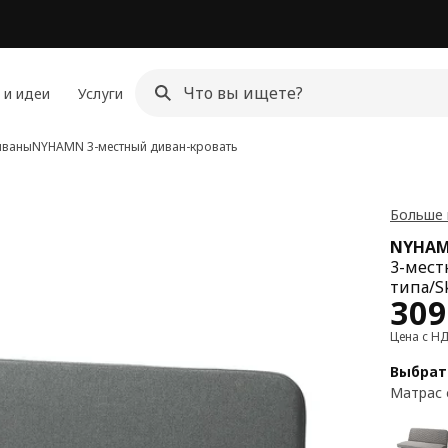
 и идеи
Услуги
иваны
NYHAMN
3-местный диван-кровать
Больше
NYHA
3-мест
типа/S
Цен
309
Цена с Н
Выбрат
Матрас 