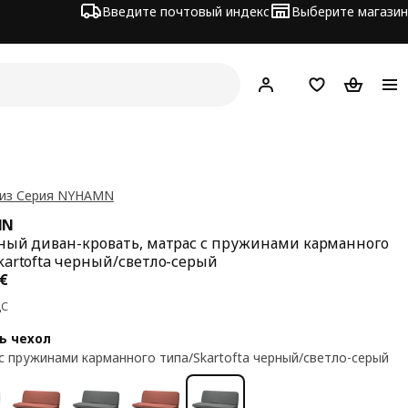
Введите почтовый индекс
Выберите магазин
Hej!
Войти
Список покупо
Корзина 
 из Серия NYHAMN
MN
ный диван-кровать, матрас с пружинами карманного
kartofta черный/светло-серый
а 309€
€
ДС
ь чехол
с пружинами карманного типа/Skartofta черный/светло-серый