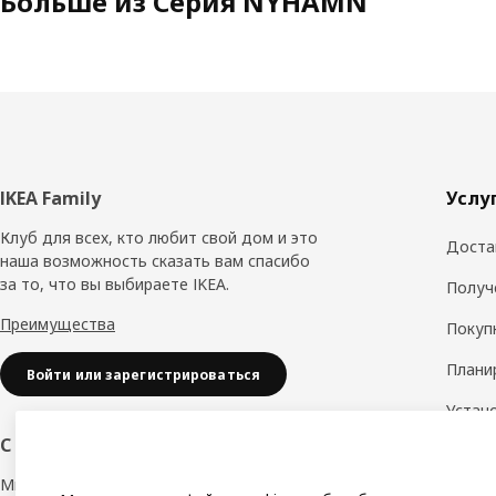
Больше из Серия NYHAMN
Нижний
IKEA Family
Услу
колонтитул
Клуб для всех, кто любит свой дом и это
Доста
наша возможность сказать вам спасибо
за то, что вы выбираете IKEA.
Получ
Преимущества
Покуп
Плани
Войти или зарегистрироваться
Устан
обору
С заботой о вашем бизнесе
Дизай
Мы в IKEA, предлагаем безупречный