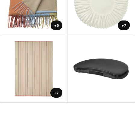
+5
+7
+7