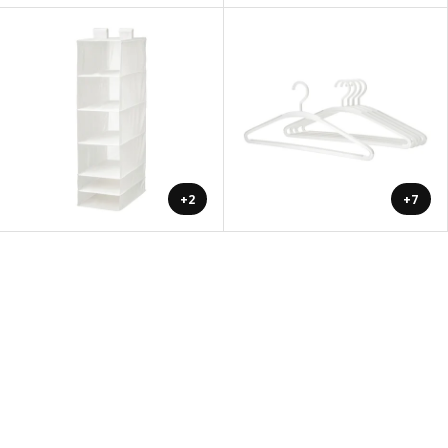
+2
+7