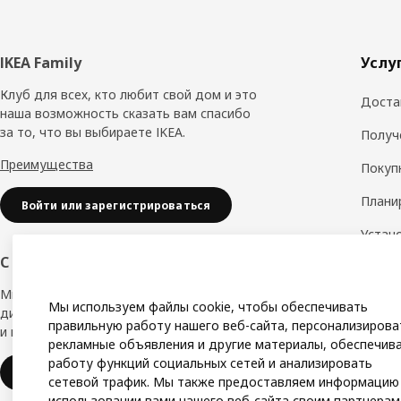
Нижний
IKEA Family
Услу
колонтитул
Клуб для всех, кто любит свой дом и это
Доста
наша возможность сказать вам спасибо
за то, что вы выбираете IKEA.
Получ
Преимущества
Покуп
Плани
Войти или зарегистрироваться
Устан
обору
С заботой о вашем бизнесе
Дизай
Мы в IKEA, предлагаем безупречный
Мы используем файлы cookie, чтобы обеспечивать
дизайн, вариации стилей, отличные цены
Замер
правильную работу нашего веб-сайта, персонализирова
и надёжное качество.
рекламные объявления и другие материалы, обеспечив
Сборк
работу функций социальных сетей и анализировать
IKEA для бизнеса
сетевой трафик. Мы также предоставляем информацию
использовании вами нашего веб-сайта своим партнерам