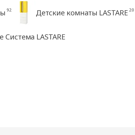
92
20
ры
Детские комнаты LASTARE
е Система LASTARE