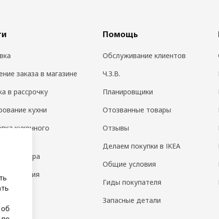
ги
Помощь
вка
Обслуживание клиентов
ение заказа в магазине
Ч.З.В.
ка в рассрочку
Планировщики
рование кухни
Отозванные товары
овка кухонного
Отзывы
дования
Делаем покупки в IKEA
н интерьера
Общие условия
 помещения
ть
Гиды покупателя
ать
а
Запасные детали
 об
 по