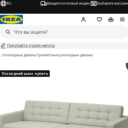
RU
Введите почтовый индекс
Выберите магазин
Hej!
Войти
Список покупо
Корзина 
Покупайте кухню-мечты
…
Раскладные диваны
Трехместные раскладные диваны
 LANDSKRONA изображения
 изображения
Последний шанс купить