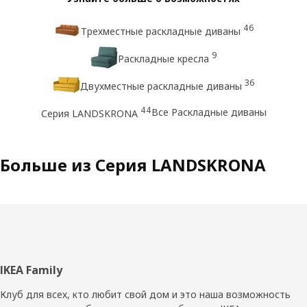
46
Трехместные раскладные диваны
9
Раскладные кресла
36
Двухместные раскладные диваны
44
Все Раскладные диваны
Серия LANDSKRONA
Больше из Серия LANDSKRONA
Нижний
IKEA Family
колонтитул
Клуб для всех, кто любит свой дом и это наша возможность