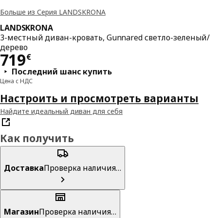
Больше из Серия LANDSKRONA
LANDSKRONA
3-местный диван-кровать, Gunnared светло-зеленый/
дерево
Цена 719€
719
€
Последний шанс купить
Цена с НДС
Настроить и просмотреть варианты
Найдите идеальный диван для себя
Как получить
Доставка
Проверка наличия…
Магазин
Проверка наличия…