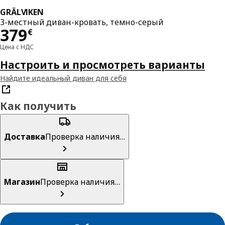
GRÄLVIKEN
3-местный диван-кровать, темно-серый
Цена 379€
379
€
Цена с НДС
Настроить и просмотреть варианты
Найдите идеальный диван для себя
Как получить
Доставка
Проверка наличия…
Магазин
Проверка наличия…