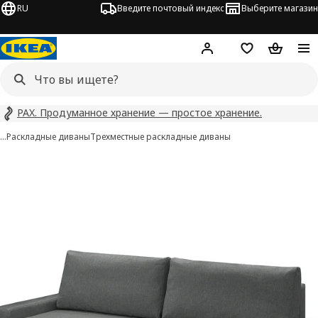
RU
Введите почтовый индекс
Выберите магазин
Hej!
Войти
Список покупо
Корзина 
PAX. Продуманное хранение — простое хранение.
…
Раскладные диваны
Трехместные раскладные диваны
GRÄLVIKEN изображения
 изображения