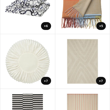
+6
+5
+7
+7