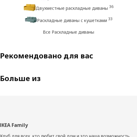
36
Двухместные раскладные диваны
33
Раскладные диваны с кушетками
Все Раскладные диваны
Рекомендовано для вас
Больше из
Нижний
IKEA Family
колонтитул
Клуб для всех, кто любит свой дом и это наша возможность