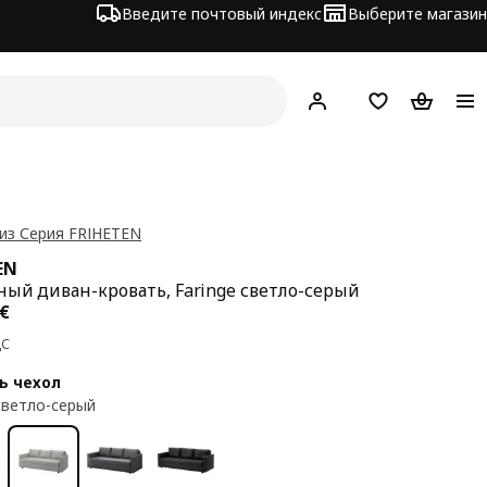
Введите почтовый индекс
Выберите магазин
Hej!
Войти
Список покупо
Корзина 
из Серия FRIHETEN
EN
ный диван-кровать, Faringe светло-серый
а 449€
€
ДС
ь чехол
 светло-серый