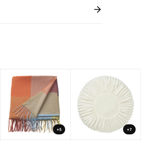
+5
+7