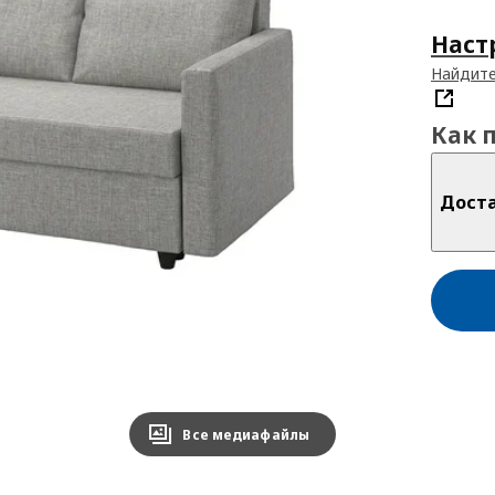
Наст
Найдите
Как 
Дост
Все медиафайлы