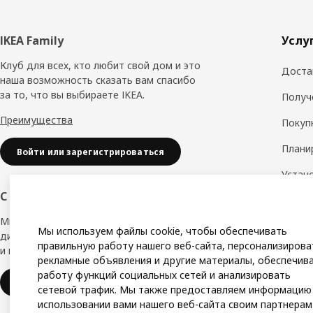
Нижний
IKEA Family
Услу
колонтитул
Клуб для всех, кто любит свой дом и это
Доста
наша возможность сказать вам спасибо
за то, что вы выбираете IKEA.
Получ
Преимущества
Покуп
Плани
Войти или зарегистрироваться
Устан
обору
С заботой о вашем бизнесе
Дизай
Мы в IKEA, предлагаем безупречный
Мы используем файлы cookie, чтобы обеспечивать
дизайн, вариации стилей, отличные цены
Замер
правильную работу нашего веб-сайта, персонализирова
и надёжное качество.
рекламные объявления и другие материалы, обеспечив
Сборк
работу функций социальных сетей и анализировать
IKEA для бизнеса
сетевой трафик. Мы также предоставляем информацию
использовании вами нашего веб-сайта своим партнерам