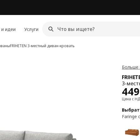
 и идеи
Услуги
иваны
FRIHETEN
3-местный диван-кровать
Больше 
FRIHET
3-мест
Цен
449
Цена с Н
Выбрат
Faringe