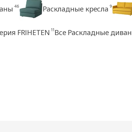
46
9
ваны
Раскладные кресла
11
ерия FRIHETEN
Все Раскладные дива