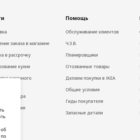
ги
Помощь
вка
Обслуживание клиентов
ение заказа в магазине
Ч.З.В.
ка в рассрочку
Планировщики
рование кухни
Отозванные товары
овка кухонного
Делаем покупки в IKEA
дования
Общие условия
н интерьера
Гиды покупателя
 помещения
ть
Запасные детали
ать
а
 об
 по