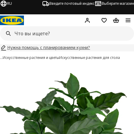
RU
Введите почтовый индекс
Выберите магазин
Hej!
Войти
Список покупо
Корзина 
Нужна помощь с планированием кухни?
…
Искусственные растения и цветы
Искусственные растения для стола
FEJKA изображения
 изображения