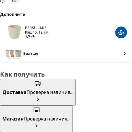
Цена с НДС
Дополните
PERSILLADE
Кашпо, 12 см
Добав
Цена 3,99€
3
,
99
€
Больше
Как получить
Доставка
Проверка наличия…
Магазин
Проверка наличия…