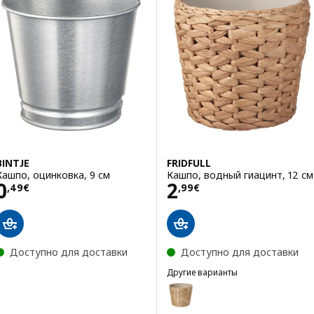
BINTJE
FRIDFULL
Кашпо, оцинковка, 9 см
Кашпо, водный гиацинт, 12 см
Цена 0,49€
Цена 2,99€
0
2
,
49
€
,
99
€
Доступно для доставки
Доступно для доставки
Другие варианты
FRIDFULL
Вариант: FRIDFULL, Кашпо, во