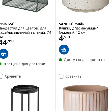
VISINGSÖ
SANDKÖRSBÄR
Пьедестал для цветов, для
Кашпо, д/дома/улицы/
сада/насыщенный зеленый, 74
бежевый, 12 см
Цена 4,99€
4
см
,
99
€
Цена 44,99€
44
,
99
€
Доступно для доставки
Доступно для доставки
Сравнить
Сравнить