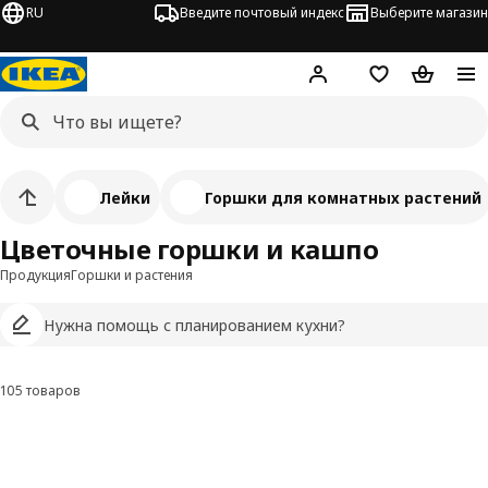
RU
Введите почтовый индекс
Выберите магазин
Hej!
Войти
Список покупо
Корзина 
Лейки
Горшки для комнатных растений
Цветочные горшки и кашпо
Продукция
Горшки и растения
Нужна помощь с планированием кухни?
105 товаров
Фильтровать и сортировать