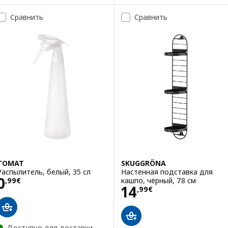
Вариант: FRIDFULL, Кашпо, во
Сравнить
Сравнить
TOMAT
SKUGGRÖNA
Распылитель, белый, 35 сл
Настенная подставка для
Цена 0,99€
0
кашпо, чёрный, 78 см
,
99
€
Цена 14,99€
14
,
99
€
Доступно для доставки