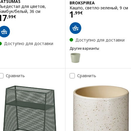
SATSUMAS
BROKSPIREA
Пьедестал для цветов,
Кашпо, светло-зеленый, 9 см
Цена 1,99€
бамбук/белый, 36 см
1
,
99
€
Цена 17,99€
17
,
99
€
Доступно для доставки
Доступно для доставки
Другие варианты
BROKSPIREA
Вариант: BROKSPIREA, Кашпо, 
Вариант: BROKSPIREA, Кашпо, 
Сравнить
Сравнить