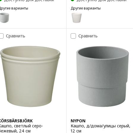
Другие варианты
Другие варианты
GRADVIS
SOJABÖNA
Вариант: GRADVIS, Кашпо, серый, 15 см
Вариант: SOJABÖNA, Кашпо, бе
Вариант: SOJABÖNA, Кашпо, бе
Сравнить
Сравнить
Вариант: SOJABÖNA, Кашпо, б
Вариант: SOJABÖNA, Кашпо, б
Вариант: SOJABÖNA, Кашпо, б
KÖRSBÄRSBJÖRK
NYPON
Кашпо, светлый серо-
Кашпо, д/дома/улицы серый,
бежевый, 24 см
12 см