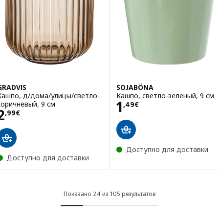
GRADVIS
SOJABÖNA
Кашпо, д/дома/улицы/светло-
Кашпо, светло-зеленый, 9 см
Цена 1,49€
1
коричневый, 9 см
,
49
€
Цена 2,99€
2
,
99
€
Доступно для доставки
Доступно для доставки
Показано 24 из 105 результатов