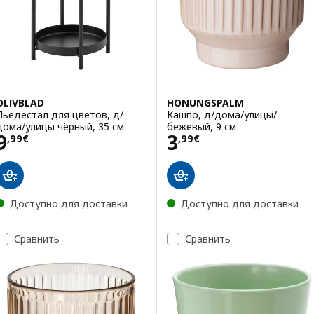
OLIVBLAD
HONUNGSPALM
Пьедестал для цветов, д/
Кашпо, д/дома/улицы/
дома/улицы чёрный, 35 см
бежевый, 9 см
Цена 9,99€
Цена 3,99€
9
3
,
99
€
,
99
€
Доступно для доставки
Доступно для доставки
Сравнить
Сравнить