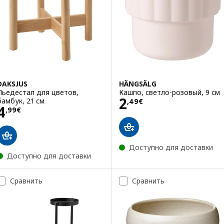
DAKSJUS
HÄNGSÄLG
Пьедестал для цветов,
Кашпо, светло-розовый, 9 см
Цена 2,49€
2
бамбук, 21 см
,
49
€
Цена 4,99€
4
,
99
€
Доступно для доставки
Доступно для доставки
Сравнить
Сравнить