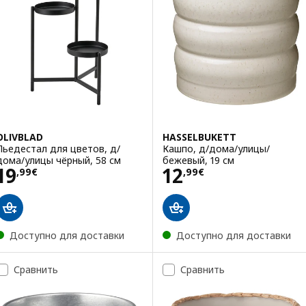
OLIVBLAD
HASSELBUKETT
Пьедестал для цветов, д/
Кашпо, д/дома/улицы/
дома/улицы чёрный, 58 см
бежевый, 19 см
Цена 19,99€
Цена 12,99€
19
12
,
99
€
,
99
€
Доступно для доставки
Доступно для доставки
Сравнить
Сравнить