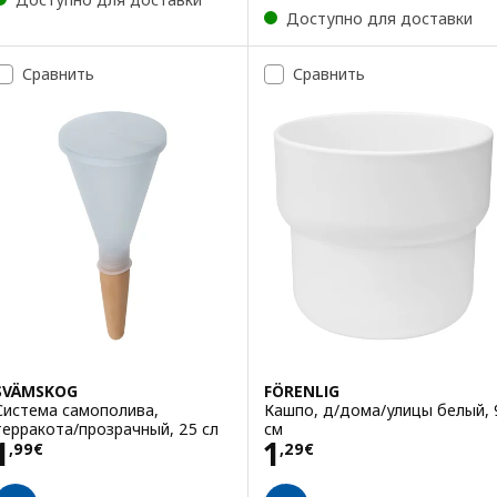
Доступно для доставки
Сравнить
Сравнить
SVÄMSKOG
FÖRENLIG
Система самополива,
Кашпо, д/дома/улицы белый, 
терракота/прозрачный, 25 сл
см
Цена 1,99€
Цена 1,29€
1
1
,
99
€
,
29
€