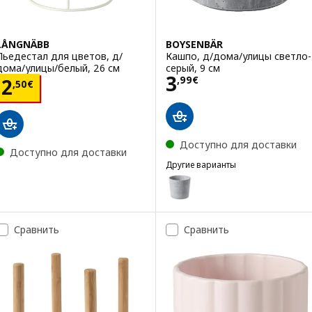
LÅNGNÄBB
BOYSENBÄR
Пьедестал для цветов, д/
Кашпо, д/дома/улицы светло-
дома/улицы/белый, 26 см
серый, 9 см
Цена 3,99€
3
Цена 2,50€
,
99
€
2
,
50
€
Доступно для доставки
Доступно для доставки
Другие варианты
BOYSENBÄR
Вариант: BOYSENBÄR, Кашпо, 
Вариант: BOYSENBÄR, Кашпо, 
Сравнить
Сравнить
Вариант: BOYSENBÄR, Кашпо, 
Вариант: BOYSENBÄR, Кашпо, 