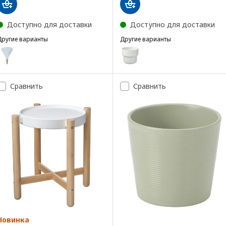
Доступно для доставки
Доступно для доставки
Другие варианты
Другие варианты
SVÄMSKOG
FÖRENLIG
Вариант: SVÄMSKOG, Система самополива, терракота/прозрачный
Вариант: FÖRENLIG, Кашпо, д/
Сравнить
Сравнить
Новинка