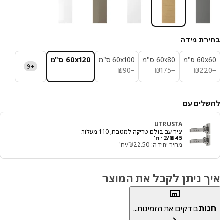
רת מידה
‎6 ס"מ‏
‎60x80 ס"מ‏
‎60x100 ס"מ‏
‎60x120 ס"מ‏
+9
₪ 90
₪ 175
₪ 220
₪
90
−
₪
175
−
₪
22
לים עם
UTRUSTA
ציר עם בולם טריקה למטבח, 110 מעלות
מחיר ₪ 45/2 יח'
45
₪
/2 יח'
מחיר יחידה: ‭22.50‬₪/יח'
ך ניתן לקבל את המוצר
ות
בודקים את הזמינות...