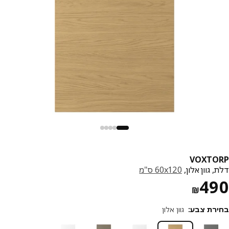
VOXTO
 גוון אלון,
‎60x120 ס"מ‏
מחיר ₪ 490
4
₪
רת צבע
:
גוון אלון