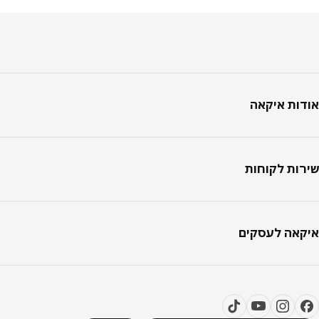
טר
ות איקאה
ות לקוחות
אה לעסקים