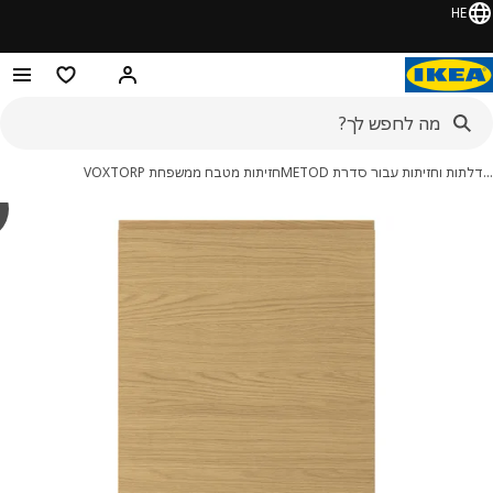
HE
היי! התחברו או הירשמו
מוצרים מועדפ
ות וחזיתות עבור סדרת METOD
חזיתות מטבח ממשפחת VOXTORP
y
P
מונות