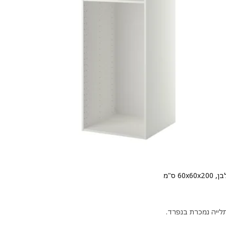
‎60 ס"מ‏
חיר ‏₪ 685
לייה נמכרת בנפרד.