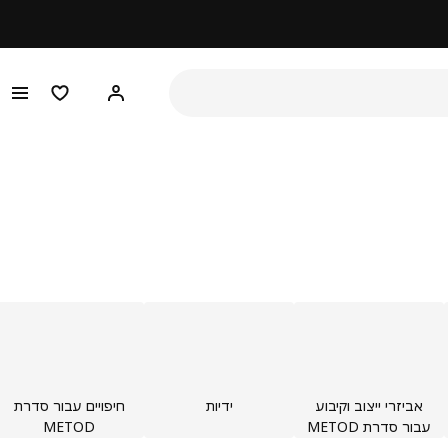
היי! התחברו או הירש
מוצרים מו
אביזרי ייצוב וקיבוע
ידיות
חיפויים עבור סדרת
עבור סדרת METOD
METOD