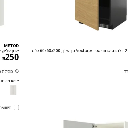
METOD
ארון עליון, לבן, x37x80
18
מ
250
‏₪
ד.
מסילת ת
אפשרויות נוס
METOD
השוואה