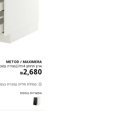
METOD / MAXIMERA
ארון תחתון 4חז/2מגירה נמוכה/3בינוני, לבן/Aspudden לבן מט, ‎80x60 ס"מ‏
מחיר ‏₪ 80
2,680
‏₪
מסילת תלייה נמכרת בנפר
אפשרויות נוספות
METOD / MAXIMERA