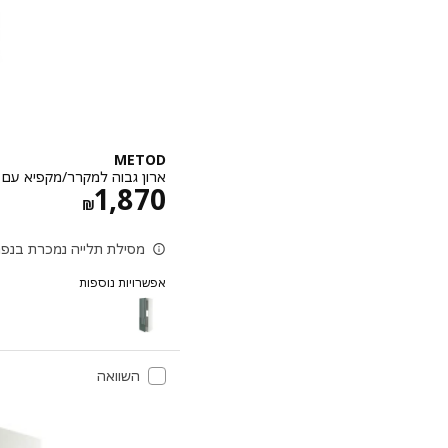
METOD
ארון גבוה למקרר/מקפיא עם 2 דלתות, שחור-אפור/Voxtorp גוון אלון, ‎60x60x200 ס"מ‏
מחיר ‏₪ 70
1,870
‏₪
מסילת תלייה נמכרת בנפר
אפשרויות נוספות
METOD
השוואה