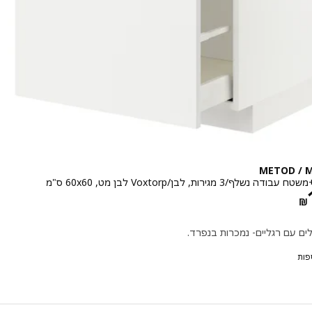
METOD / 
לף/3 מגירות, לבן/Voxtorp לבן מט, ‎60x60 ס"מ‏
מחיר ‏₪ 1885
‏₪
ים עם רגליים- נמכרות בנפרד.
פות
METOD 
אפשרות: METOD / MAXIMERA, ארון תחתון 4חז/2
אפשרות: METOD / MAXIMERA, ארון תחתון 4חז/2מגירה נ