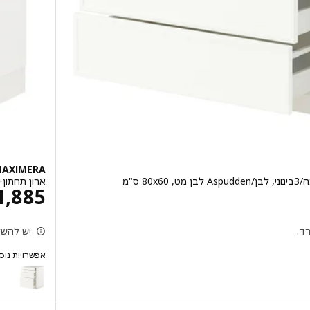
MAXIMERA
ארון תחתון+משטח עבודה נש
26
1,885
ד.
יש להשל
אפשרויות נוס
/ MAXIMERA