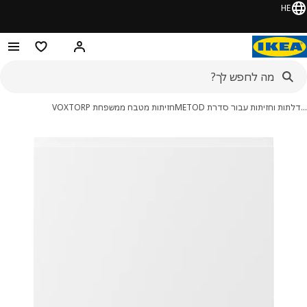
HE
היי! התחברו או הירשמו
מוצרים מועדפ
ות וחזיתות עבור סדרת METOD
חזיתות מטבח ממשפחת VOXTORP
מונות