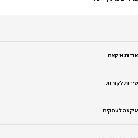
טר
ות איקאה
ות לקוחות
אה לעסקים