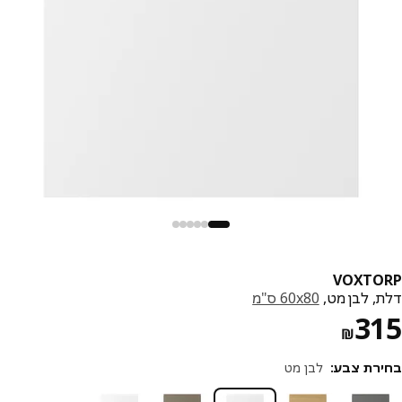
VOXTO
, לבן מט,
‎60x80 ס"מ‏
מחיר ₪ 315
3
₪
רת צבע
:
לבן מט