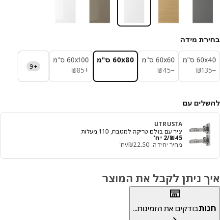
רת מידה
‎6 ס"מ‏
‎60x60 ס"מ‏
‎60x80 ס"מ‏
‎60x100 ס"מ‏
+9
₪ 85
₪ 45
₪ 135
₪
85
+
₪
45
−
₪
13
לים עם
UTRUSTA
ציר עם בולם טריקה למטבח, 110 מעלות
מחיר ₪ 45/2 יח'
45
₪
/2 יח'
מחיר יחידה: ‭22.50‬₪/יח'
ך ניתן לקבל את המוצר
ות
בודקים את הזמינות...