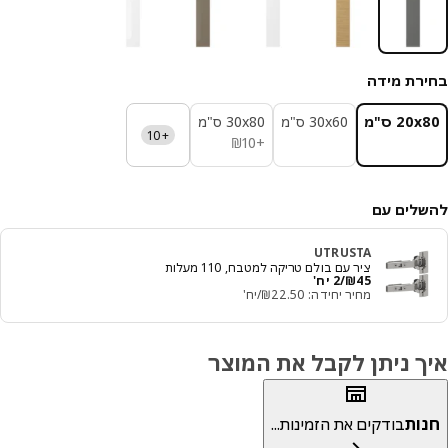
רת מידה
‎20 ס"מ‏
‎30x60 ס"מ‏
‎30x80 ס"מ‏
+10
₪ 10
₪
10
+
לים עם
UTRUSTA
ציר עם בולם טריקה למטבח, 110 מעלות
מחיר ₪ 45/2 יח'
45
₪
/2 יח'
מחיר יחידה: ‭22.50‬₪/יח'
ך ניתן לקבל את המוצר
ות
בודקים את הזמינות...