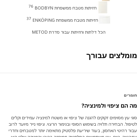
76
חזיתות מטבח ממשפחת BODBYN
37
חזיתות מטבח ממשפחת ENKÖPING
הכל דלתות וחזיתות עבור סדרת METOD
מלצים עבורך
רים
הם ציפוי ולמינציה?
 עץ מסוימים זקוקים להגנה של ציפוי או משטח למינציה עמידים וקלים
ול. הבחירה תלויה בשימוש הסופי ובגימור הרצוי. ציפוי נייר מיועד לרוב
ר רהיטי האחסון, בעוד שיריעת פלסטיק מתאימה יותר למטבחים וחדרי
יה. כיום, אנו משתמשים בפלסטיק ממוחזר ברובו והמטרה שלנו היא