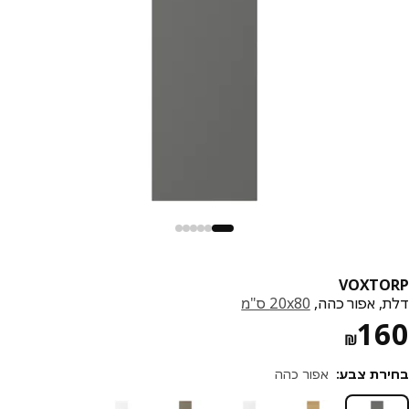
VOXTO
, אפור כהה,
‎20x80 ס"מ‏
מחיר ₪ 160
1
₪
רת צבע
:
אפור כהה