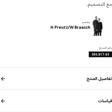
التصميم.
مصمم
H Preutz/W Braasch
المنتج
505.817.
صيل المنتج
سات