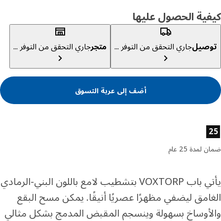
ية الحصول عليها
صيل
جاري التحقق من التوفر ...
متجر
جاري التحقق من التوفر ...
أضف إلى عربة التسوق
ئص المنتج
لمدة 25 عام
يأتي باب VOXTORP بتشطيب لامع باللون البني-الرمادي
امق ليضفي مظهرًا عصريًا أنيقًا. يمكن مسح البقع
أوساخ بسهولة وينسجم المقبض المدمج بشكل مثالي