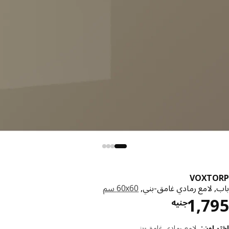
VOXTO
, لامع رمادي غامق-بني,
‎60x60 سم‏
السعر جنيه 1795
1,7
جنيه
 لون
:
لامع رمادي غامق-بني