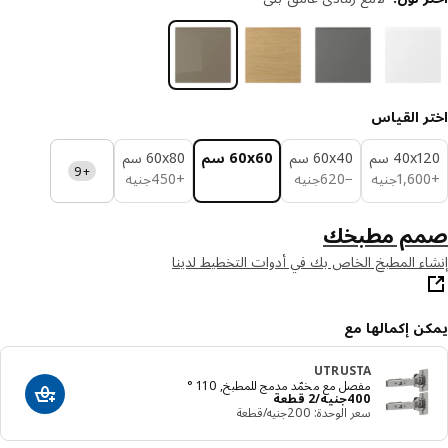
ر القياس
‎40x سم‏
‎60x40 سم‏
‎60x60 سم‏
‎60x80 سم‏
+9
جنيه 1600
جنيه 620
جنيه 450
1,60
جنيه
−
620
جنيه
+
450
جنيه
م مطبخك
ء المطبخ الخاص بك في أدوات التخطيط لدينا
ن إكمالها مع
UTRUSTA
مفصل مع مخمّد مدمج للمطبخ, 110 °
السعر جنيه 400/2 قطعة
400
جنيه
/2 قطعة
أضف إلى عرب
سعر الوحدة: ‭200‬جنيه/قطعة