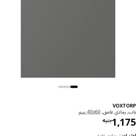
VOXTO
, رمادي غامق,
‎40x60 سم‏
السعر جنيه 1175
1,1
جنيه
 لون
:
رمادي غامق