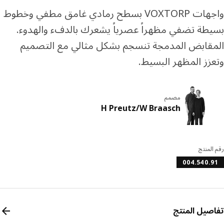
واجهات VOXTORP بسطح رمادي غامق مطفي وخطوط
طة تضفي مظهراً عصرياً يشعرك بالدفء والهدوء.
قابض المدمجة تنسجم بشكل مثالي مع التصميم
زز المظهر البسيط.
مصمم
H Preutz/W Braasch
المنتج
004.540.
صيل المنتج