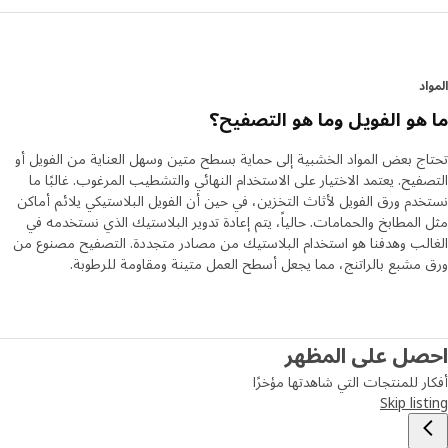
د
هو الفويل وما هو التصفيح؟
ج بعض المواد الخشبية إلى حماية بسطح متين وسهل العناية من الفويل أو
فيح. يعتمد الاختيار على الاستخدام النهائي والتشطيب المرغوب. غالبًا ما
دم ورق الفويل لأثاث التخزين، في حين أن الفويل البلاستيكي يلائم أماكن
المطابخ والحمامات. حالياً، يتم إعادة تدوير البلاستيك الذي نستخدمه في
لب وهدفنا هو استخدام البلاستيك من مصادر متجددة. التصفيح مصنوع من
مشبع بالراتنج، مما يجعل أسطح العمل متينة ومقاومة للرطوبة.
صل على المظهر
ر للمنتجات التي شاهدتها مؤخرًا
Skip lis