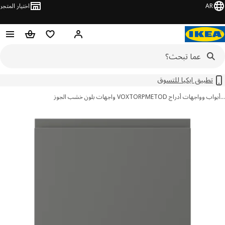
AR
اختيار المتجر
قائمة التسوق
سلة التسوق
مرحباً! تسجيل الدخول أو الاشتر
تطبيق ايكيا للتسوق
اب وواجهات أدراج METOD
VOXTORP واجهات بلون خشب الجوز
ور