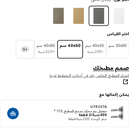
ر القياس
‎3 سم‏
‎40x40 سم‏
‎40x60 سم‏
‎40x80 سم‏
+9
جنيه 200
جنيه 320
−
200
جنيه
+
320
جنيه
م مطبخك
ء المطبخ الخاص بك في أدوات التخطيط لدينا
ن إكمالها مع
UTRUSTA
مفصل مع مخمّد مدمج للمطبخ, 110 °
السعر جنيه 400/2 قطعة
400
جنيه
/2 قطعة
أضف إلى عرب
سعر الوحدة: ‭200‬جنيه/قطعة