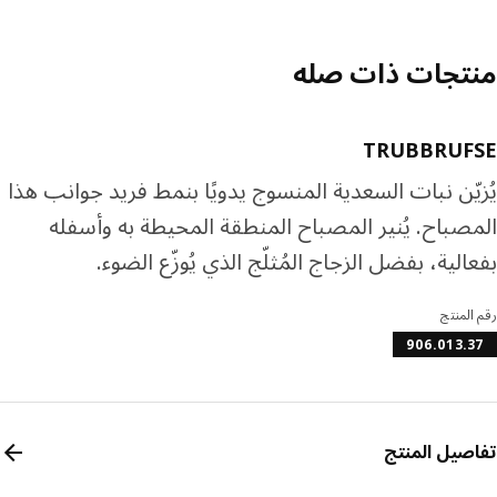
تجات ذات صله
TRUBBRUF
يّن نبات السعدية المنسوج يدويًا بنمط فريد جوانب هذا
صباح. يُنير المصباح المنطقة المحيطة به وأسفله
الية، بفضل الزجاج المُثلّج الذي يُوزّع الضوء.
المنتج
906.013.
صيل المنتج