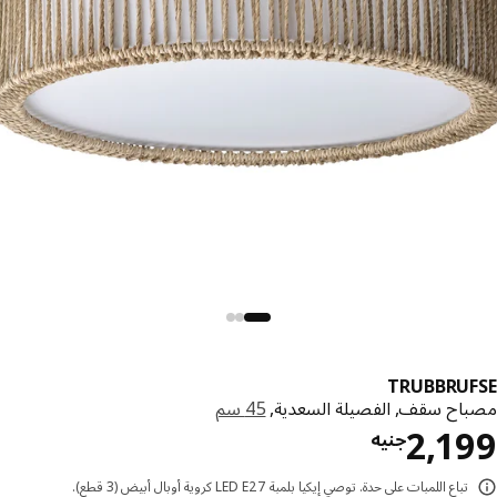
TRUBBRU
اح سقف, الفصيلة السعدية,
45 سم
السعر جنيه 2199
2,1
جنيه
تباع اللمبات على حدة. توصي إيكيا بلمبة LED E27 كروية أوبال أبيض (3 قطع).