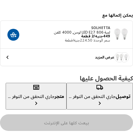
ن إكمالها مع
SOLHETTA
لمبة LED E27 806 لومن, 4000 كلفن
السعر جنيه 449/2 قطعة
449
جنيه
/2 قطعة
أضف إلى عرب
سعر الوحدة: ‭224.50‬جنيه/قطعة
عرض المزيد
ية الحصول عليها
صيل
جاري التحقق من التوفر ...
متجر
جاري التحقق من التوفر ...
بيعت كلها على الإنترنت