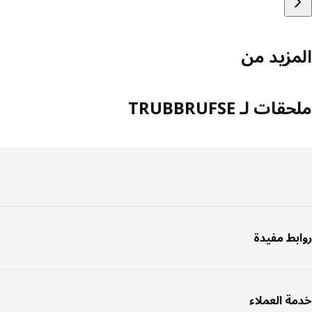
مزيد من
ات لـ TRUBBRUFSE
فل
صفحة
بط مفيدة
ة العملاء