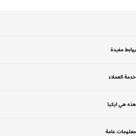
فل
صفحة
بط مفيدة
ة العملاء
 هي ايكيا
ومات عامة