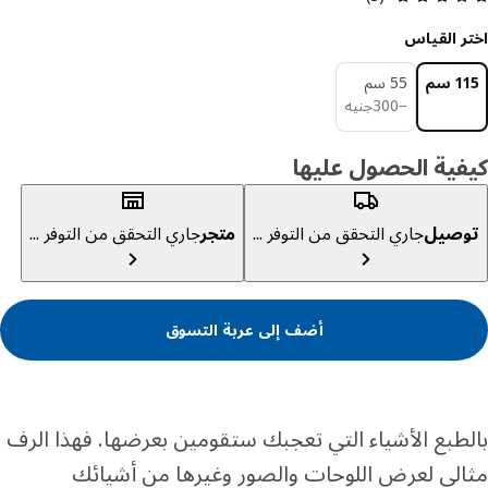
ر القياس
سم
55 سم
جنيه 300
−
300
جنيه
ية الحصول عليها
صيل
جاري التحقق من التوفر ...
متجر
جاري التحقق من التوفر ...
أضف إلى عربة التسوق
طبع الأشياء التي تعجبك ستقومين بعرضها. فهذا الرف
لي لعرض اللوحات والصور وغيرها من أشيائك