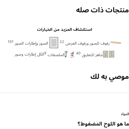
تجات ذات صله
استكشاف المزيد من الخيارات
101
22
رفوف للصور ورفوف العرض
الصور وإطارات الصور
9
40
الكل إطارات وصور
جاهز للتعليق
الملصقات
صي به لك
د
هو اللوح المضغوط؟