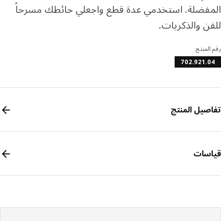
فضلة. استخدمي عدة قطع واجعلي حائطك مسرحاً
ن والذكريات.
المنتج
702.921.
صيل المنتج
سات