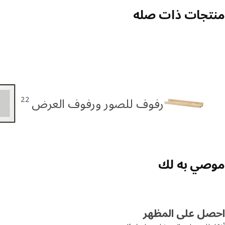
منتجات ذات صله
22
رفوف للصور ورفوف العرض
موصي به لك
احصل على المظهر