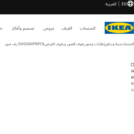
EG
العربية
المنتجات
الغرف
عروض
تصميم وأفكار
خد
المنتجات
زينة وديكور
إطارات وصور
رفوف للصور ورفوف العرض
DAGGKAPRIFOL
رف صور
DAGGKAPRIFO الصور
طي الصور