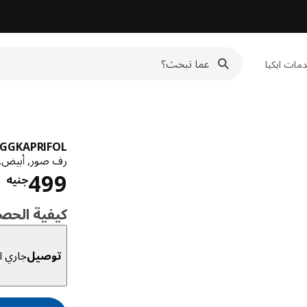
مات ايكيا
GGKAPRIFOL
رف صور, أبيض,
ا
499
جنيه
كيفية الحص
توصيل
جاري ال