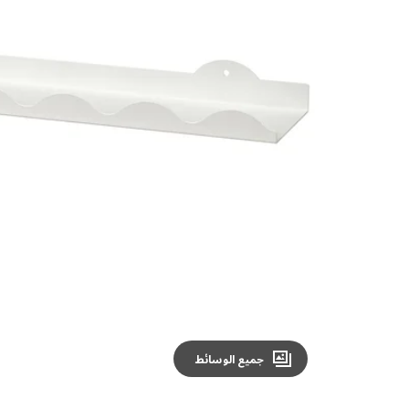
Image zoomed out, normal view
جميع الوسائط