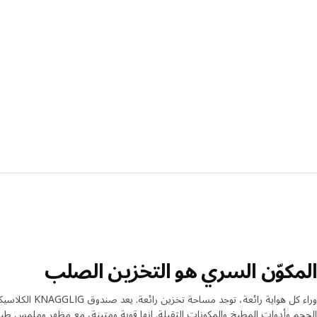
المكوّن السري هو التخزين الصلب
وراء كل هواية رائ
الحجم وأدوات المطبخ والمكونات الثقيلة. إنها قوية ومتينة، مع مظهر وملمس طب