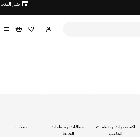
اختيار المتجر
قائمة التسوق
سلة التسوق
مرحباً! تسجيل الدخول أو الا
اكسسوارات ومنظمات
الخطافات ومنظمات
حقائب
المكتب
الحائط