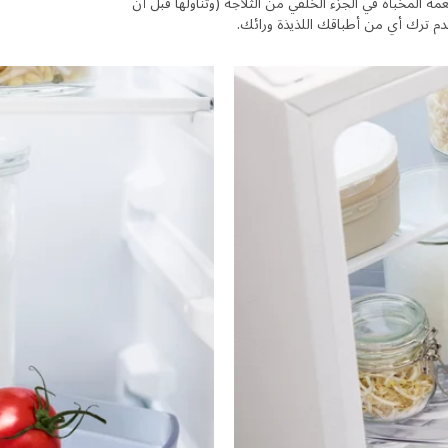
مكنك بسهولة رؤية جميع الأطعمة المخبأة في الجزء الخلفي من الثلاجة (وتناولها قبل أن
عدم ترك أي من أطباقك اللذيذة ورائك.