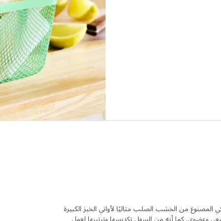
عة، توجد مساحة تخزين رائعة. يعد صندوق KNAGGLIG الكلاسيكي المصنوع من الخشب الصلب مثاليًا لأواني الخبز الكبيرة
يعي وعضوي. كما أنه من السهل تكديسها وترتيبها لعمل