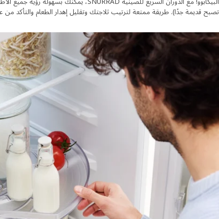
البيكابوو! مع الدوران السريع للصينية SNURRAD، ي
تصبح قديمة جدًا). طريقة ممتعة لترتيب ثلاجتك وتقليل إهدار الطعام والتأكد من 