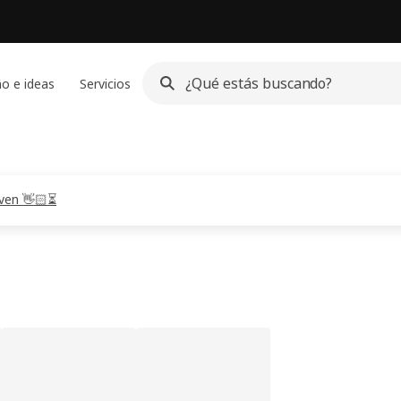
o e ideas
Servicios
lven 👋🏻⏳