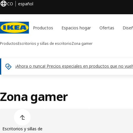
CO
español
Productos
Espacios hogar
Ofertas
Diseñ
Productos
Escritorios y sillas de escritorio
Zona gamer
¡Ahora o nunca! Precios especiales en productos que no vue
Zona gamer
Saltar lista de categorías de productos
Escritorios y sillas de