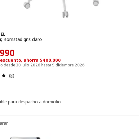
EL
r, Bomstad gris claro
recio $ 399990
.990
escuento, ahorra $400.000
ido desde 30 julio 2026 hasta 9 diciembre 2026
Evaluación: 4.9 de 5 estrellas. Evaluaciones:
(8)
ible para despacho a domicilio
arar