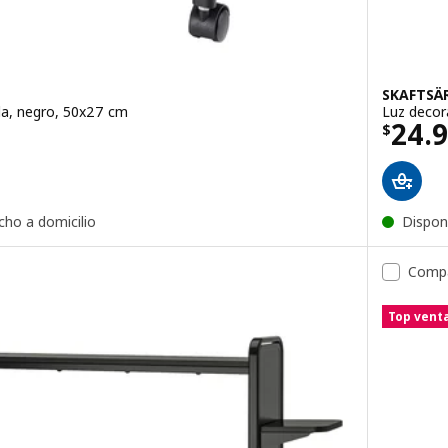
SKAFTSÄ
da, negro, 50x27 cm
Luz decor
129990
El pr
24.
$
cho a domicilio
Dispon
Comp
Top vent