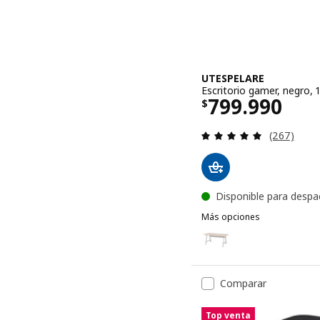
UTESPELARE
Escritorio gamer, negro,
El precio $ 
799.990
$
Evaluación:
(267)
Disponible para despa
Más opciones
UTESPELARE
Opción: UTESPELARE, Escr
Comparar
Top venta