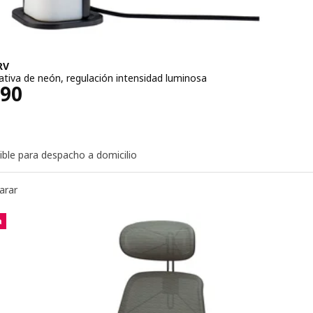
RV
ativa de neón, regulación intensidad luminosa
ecio $ 24990
990
ible para despacho a domicilio
arar
a