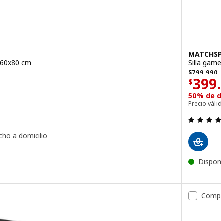
MATCHSP
 160x80 cm
Silla game
799990
$ 799990
$
799.990
El p
399
$
 4.9 de 5 estrellas. Evaluaciones:
50% de d
Precio vál
cho a domicilio
itorio gamer, Laminado efecto fresno/gris, 160x80 cm
Dispon
Comp