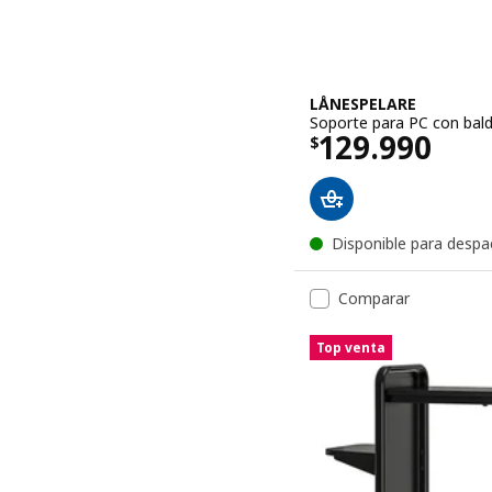
LÅNESPELARE
Soporte para PC con bal
El precio $ 
129.990
$
Disponible para despa
Comparar
Top venta