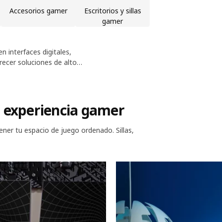
Accesorios gamer
Escritorios y sillas
gamer
n interfaces digitales,
ecer soluciones de alto
juego, sino a todas las personas
u experiencia gamer
er tu espacio de juego ordenado. Sillas,