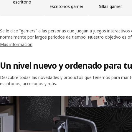
escritorio
Escritorios gamer
Sillas gamer
Se le dice "gamers" a las personas que juegan a juegos interactivos e
normalmente por largos periodos de tiempo. Nuestro objetivo es ofr
rendimiento a precios accesibles, no solamente a los aficionados al 
Más información
que pasan largos ratos frente a la computadora.
Un nivel nuevo y ordenado para t
Descubre todas las novedades y productos que tenemos para manten
escritorios, accesorios y más.