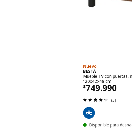
Nuevo
BESTÅ
Mueble TV con puertas, n
120x42x48 cm
El precio $ 
749.990
$
Evaluación:
(3)
Disponible para despa