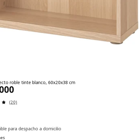
ecto roble tinte blanco, 60x20x38 cm
ecio $ 100000
.000
Evaluación: 4.8 de 5 estrellas. Evaluaciones:
(20)
ible para despacho a domicilio
nes