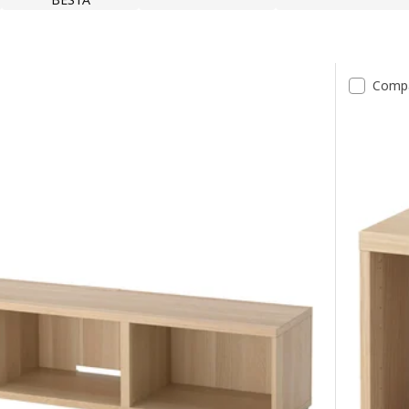
tados
Comp