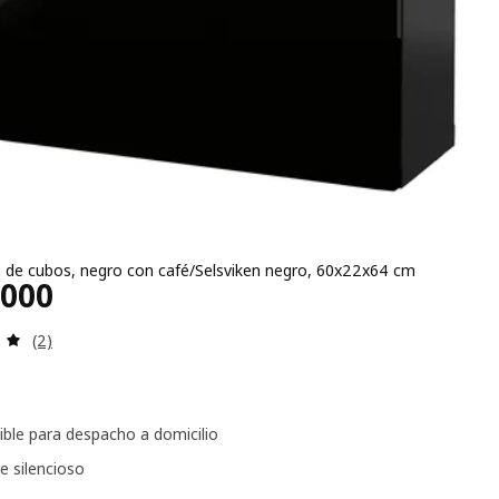
a de cubos, negro con café/Selsviken negro, 60x22x64 cm
recio $ 400000
.000
Evaluación: 5 de 5 estrellas. Evaluaciones:
(2)
ible para despacho a domicilio
re silencioso