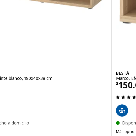
BESTÅ
tinte blanco, 180x40x38 cm
Marco, Ef
499990
El pr
150
$
 4.8 de 5 estrellas. Evaluaciones:
cho a domicilio
Dispon
Más opcio