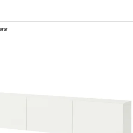
ESTÅ, Marco, Efecto roble tinte blanco, 60x20x64 cm
 120x42x48 cm
ESTÅ, Marco, blanco, 60x20x38 cm
ESTÅ, Marco, blanco, 60x20x64 cm
arar
cm
ESTÅ, Marco, negro con café, 60x20x38 cm
ESTÅ, Marco, negro con café, 60x20x64 cm
roble teñida, 120x42x48 cm
2x48 cm