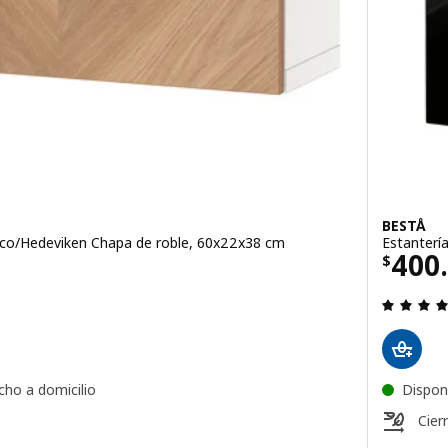
BESTÅ
anco/Hedeviken Chapa de roble, 60x22x38 cm
Estanterí
375000
El p
400
$
 5 de 5 estrellas. Evaluaciones:
cho a domicilio
Dispon
Cier