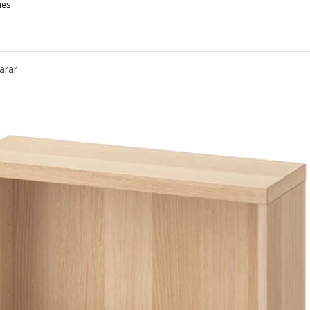
nes
STÅ, Estantería de cubos, blanco/Kallviken gris claro, 60x22x64 cm
ESTÅ, Estantería de cubos, blanco/Lappviken blanco, 60x22x64 cm
arar
STÅ, Estantería de cubos, blanco/Selsviken Alto brillo/blanco, 60x2
ESTÅ, Estantería de cubos, negro con café/Lappviken negro con caf
ESTÅ, Estantería de cubos, blanco/Hedeviken Chapa de roble, 60x22
ESTÅ, Estantería de cubos, blanco/Hanviken blanco, 60x22x64 cm