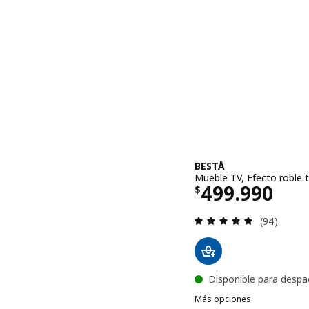
BESTÅ
Mueble TV, Efecto roble 
El precio $ 
499.990
$
Evaluación:
(94)
Disponible para despa
Más opciones