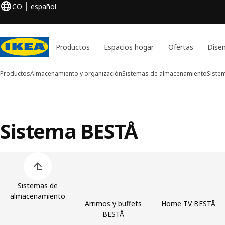
CO
español
Productos
Espacios hogar
Ofertas
Diseñ
Productos
Almacenamiento y organización
Sistemas de almacenamiento
Siste
Sistema BESTÅ
Saltar lista de categorías de productos
Sistemas de
almacenamiento
Arrimos y buffets
Home TV BESTÅ
BESTÅ