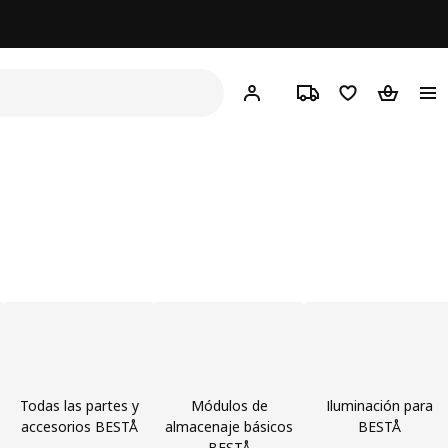
¡
Hej!
Inicia sesión
Seguimiento del pedi
Lista de compr
Bolsa de
Todas las partes y
Módulos de
Iluminación para
accesorios BESTÅ
almacenaje básicos
BESTÅ
BESTÅ