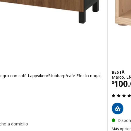
BESTÅ
egro con café Lappviken/Stubbarp/café Efecto nogal,
Marco, Ef
El pr
100
$
749990
 4.3 de 5 estrellas. Evaluaciones:
Dispon
cho a domicilio
Más opcio