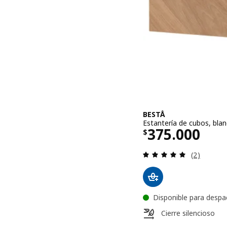
BESTÅ
Estantería de cubos, bl
El precio $ 
375.000
$
Evaluación:
(2)
Disponible para despa
Cierre silencioso