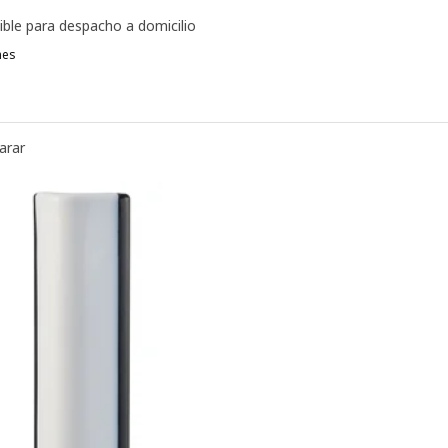
ible para despacho a domicilio
nes
EN
ATTENSTEN, Cinta LED, multicolor, 3 m
arar