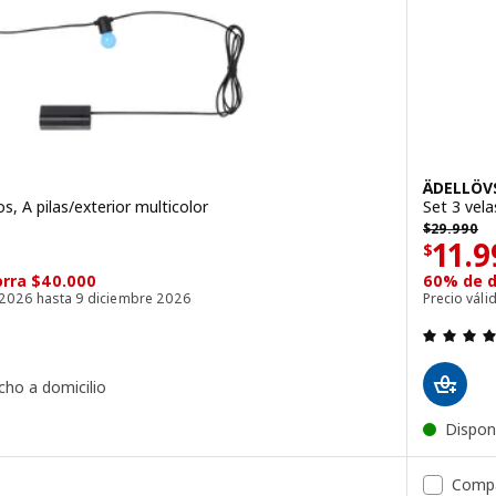
ÄDELLÖV
s, A pilas/exterior multicolor
Set 3 vela
$ 29990
$
29.990
29990
El pr
11.9
$
orra $40.000
60% de d
o 2026 hasta 9 diciembre 2026
Precio vál
cho a domicilio
Dispon
Comp