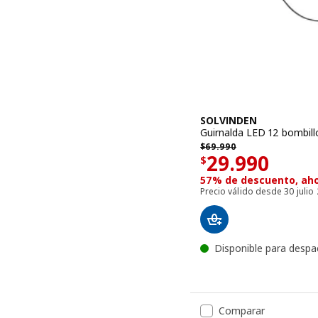
SOLVINDEN
Guirnalda LED 12 bombillo
$ 69990
$
69.990
El precio $ 
29.990
$
57% de descuento, ah
Precio válido desde 30 juli
Disponible para despa
Comparar