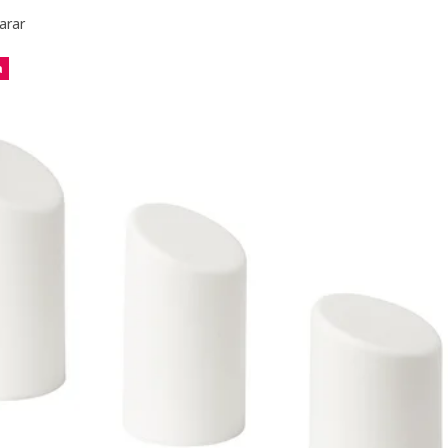
arar
a