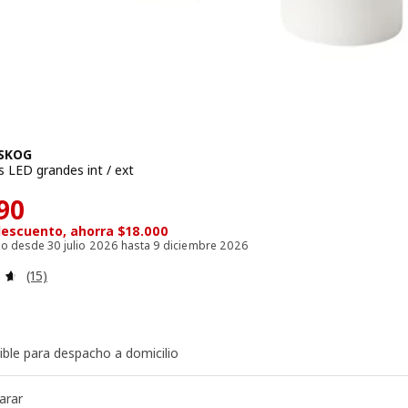
SKOG
s LED grandes int / ext
ecio $ 11990
90
escuento, ahorra $18.000
ido desde 30 julio 2026 hasta 9 diciembre 2026
Evaluación: 4.6 de 5 estrellas. Evaluaciones:
(15)
ible para despacho a domicilio
arar