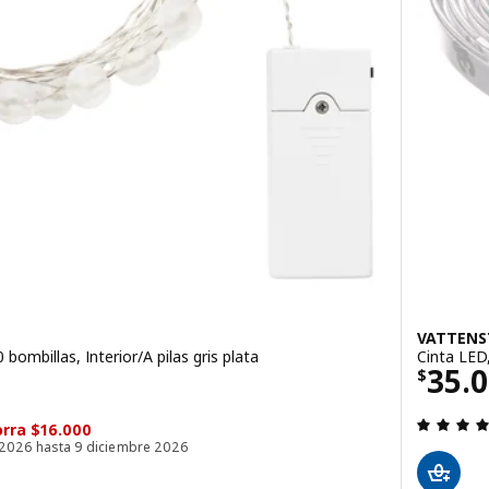
VATTENS
bombillas, Interior/A pilas gris plata
Cinta LED,
El pr
35.
$
10990
rra $16.000
o 2026 hasta 9 diciembre 2026
 4.6 de 5 estrellas. Evaluaciones: