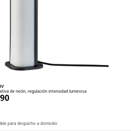
RV
ativa de neón, regulación intensidad luminosa
ecio $ 24990
990
ible para despacho a domicilio