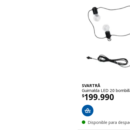
SVARTRÅ
Guirnalda LED 20 bombill
El precio $ 
199.990
$
Disponible para despa