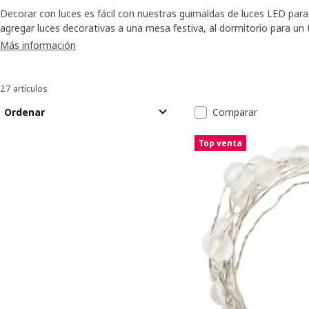
Decorar con luces es fácil con nuestras guirnaldas de luces LED para 
agregar luces decorativas a una mesa festiva, al dormitorio para u
donde tú quieras para ambientar tu espacio.
Más información
27 artículos
Ordenar y filtrar
Saltar a resultados
Lista de resul
Ordenar
Comparar
Top venta