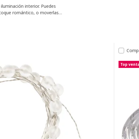
iluminación interior. Puedes
n toque romántico, o moverlas
tados
Comp
Top vent