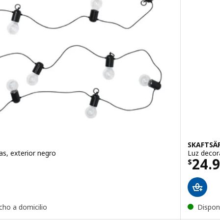
SKAFTSÄ
as, exterior negro
Luz decor
199990
El pr
24.
$
cho a domicilio
Dispon