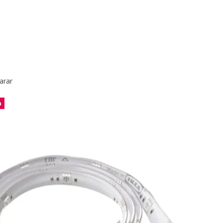
arar
a