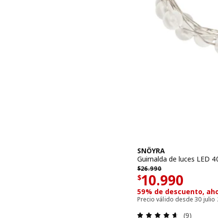
SNÖYRA
Guirnalda de luces LED 40 
$ 26990
$
26.990
El precio $ 
10.990
$
59% de descuento, aho
Precio válido desde 30 juli
Evaluación:
(9)