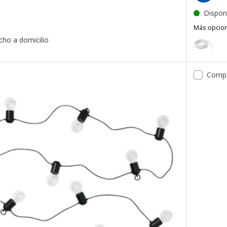
Dispon
Más opcio
VATTENST
Opción: V
cho a domicilio
Comp