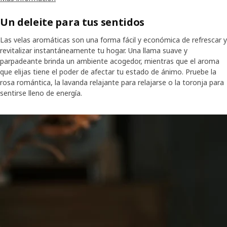
relajante lavanda. Así que respira hondo y encuentra una fragancia
para tu casa que te encante.
Un deleite para tus sentidos
Las velas aromáticas son una forma fácil y económica de refrescar y
revitalizar instantáneamente tu hogar. Una llama suave y
parpadeante brinda un ambiente acogedor, mientras que el aroma
que elijas tiene el poder de afectar tu estado de ánimo. Pruebe la
rosa romántica, la lavanda relajante para relajarse o la toronja para
sentirse lleno de energía.