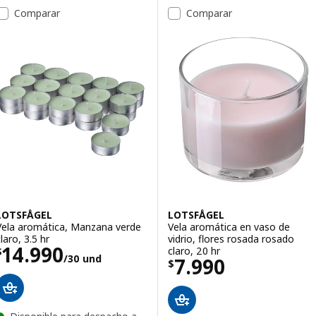
Comparar
Comparar
LOTSFÅGEL
LOTSFÅGEL
Vela aromática, Manzana verde
Vela aromática en vaso de
laro, 3.5 hr
vidrio, flores rosada rosado
El precio $ 14990/30 und
14.990
claro, 20 hr
$
/30 und
El precio $ 7990
7.990
$