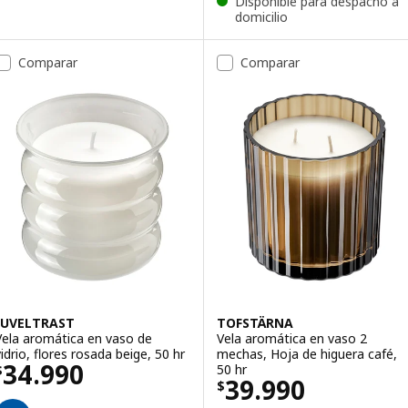
Disponible para despacho a
domicilio
Comparar
Comparar
JUVELTRAST
TOFSTÄRNA
Vela aromática en vaso de
Vela aromática en vaso 2
vidrio, flores rosada beige, 50 hr
mechas, Hoja de higuera café,
El precio $ 34990
34.990
50 hr
$
El precio $ 399
39.990
$