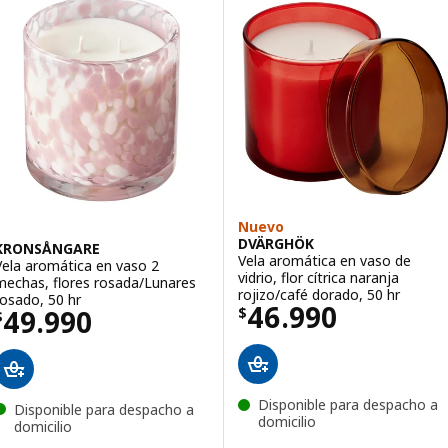
Nuevo
DVÄRGHÖK
KRONSÅNGARE
Vela aromática en vaso de
Vela aromática en vaso 2
vidrio, flor cítrica naranja
mechas, flores rosada/Lunares
rojizo/café dorado, 50 hr
rosado, 50 hr
El precio $ 469
46.990
El precio $ 49990
49.990
$
$
Disponible para despacho a
Disponible para despacho a
domicilio
domicilio