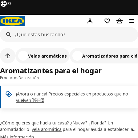
ES
¡
Hej!
Inicia sesión
Lista de compr
Bolsa de
Velas aromáticas
Aromatizadores para cló
Aromatizantes para el hogar
Productos
Decoración
¡Ahora o nunca! Precios especiales en productos que no
vuelven 👋🏻⏳
¿Cómo quieres que huela tu casa? ¿Nueva? ¿Florida? Un
aromatiador o
vela aromática
para el hogar ayuda a establecer la
atmósfera y también puede mejorar tu estado de ánimo, como la
Más información