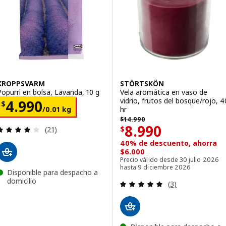
KROPPSVARM
STÖRTSKÖN
Popurri en bolsa, Lavanda, 10 g
Vela aromática en vaso de
vidrio, frutos del bosque/rojo, 4
El precio $ 4990/0.01 kg
4.990
$
/0.01 kg
hr
$ 14990
$
14.990
El precio $ 8990
8.990
Evaluación: 3.9 de 5 estrellas. Evaluaciones:
$
(21)
40% de descuento, ahorra
$6.000
Precio válido desde 30 julio 2026
hasta 9 diciembre 2026
Disponible para despacho a
domicilio
Evaluación: 5 de 
(3)