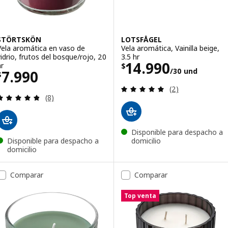
STÖRTSKÖN
LOTSFÅGEL
Vela aromática en vaso de
Vela aromática, Vainilla beige,
vidrio, frutos del bosque/rojo, 20
3.5 hr
El precio $ 149
14.990
hr
$
/30 und
El precio $ 7990
7.990
$
Evaluación: 5 de 
(2)
Evaluación: 4.8 de 5 estrellas. Evaluaciones:
(8)
Disponible para despacho a
Disponible para despacho a
domicilio
domicilio
Comparar
Comparar
Top venta