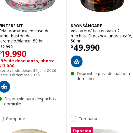
VINTERFINT
KRONSÅNGARE
Vela aromática en vaso de
Vela aromática en vaso 2
vidrio, bastón de
mechas, Durazno/Lunares café,
caramelo/blanco, 50 hr
50 hr
El precio $ 499
49.990
 32990
$
$
32.990
El precio $ 19990
19.990
$
39% de descuento, ahorra
$13.000
recio válido desde 30 julio 2026
Disponible para despacho a
hasta 9 diciembre 2026
domicilio
Disponible para despacho a
domicilio
Comparar
Comparar
Top venta