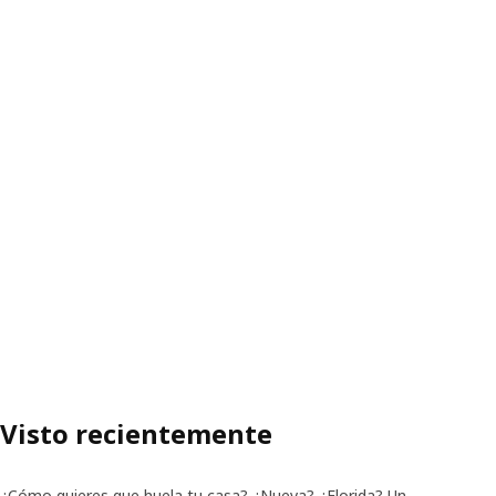
Visto recientemente
¿Cómo quieres que huela tu casa? ¿Nueva? ¿Florida? Un