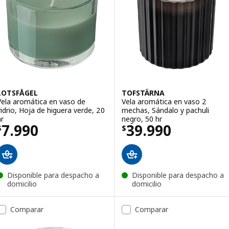
LOTSFÅGEL
TOFSTÄRNA
Vela aromática en vaso de
Vela aromática en vaso 2
vidrio, Hoja de higuera verde, 20
mechas, Sándalo y pachuli
hr
negro, 50 hr
El precio $ 7990
El precio $ 399
7.990
39.990
$
$
Disponible para despacho a
Disponible para despacho a
domicilio
domicilio
Comparar
Comparar