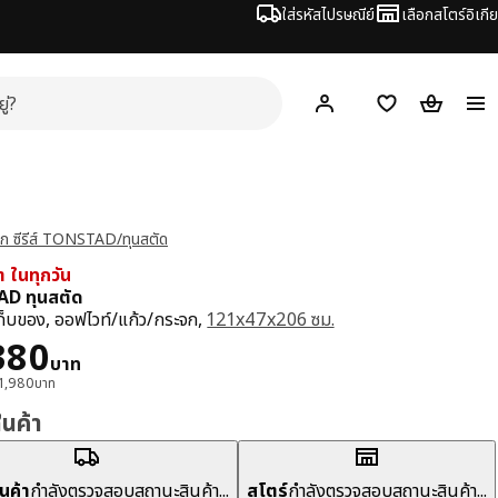
ใส่รหัสไปรษณีย์
เลือกสโตร์อิเกีย
Hej!
เข้าสู่ระบบ หรือ ลงทะเ
ช้อปปิ้งลิสต์
ตะกร้าสินค้
จาก ซีรีส์ TONSTAD/ทุนสตัด
่า ในทุกวัน
D ทุนสตัด
กเก็บของ, ออฟไวท์/แก้ว/กระจก,
121x47x206 ซม.
า 19380บาท
380
บาท
21,980บาท
สินค้า
ินค้า
กำลังตรวจสอบสถานะสินค้า...
สโตร์
กำลังตรวจสอบสถานะสินค้า...