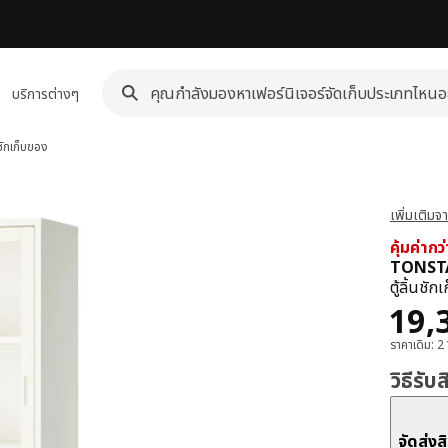
บริการต่างๆ
นชักเก็บของ
เพิ่มเติม
คุ้มค่ากว
TONSTA
ตู้ลิ้นชั
ราค
19,
ราคาเดิม: 
วิธีรับ
จัดส่งส