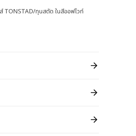
ีส์ TONSTAD/ทุนสตัด ในสีออฟไวท์