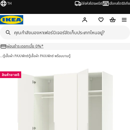
TH
ใส่รหัสไปรษณีย์
เลือกสโตร์อิเกีย
Hej!
เข้าสู่ระบบ หรือ ลงทะเ
ช้อปปิ้งลิสต์
ตะกร้าสินค้
ผ่อนชำระดอกเบี้ย 0%*
…
ตู้เสื้อผ้า PAX/พักซ์
ตู้เสื้อผ้า PAX/พักซ์ พร้อมบานตู้
 พักซ์ / TONSTAD ทุนสตัด 6 รูป
มภาพ
สินค้าขายดี