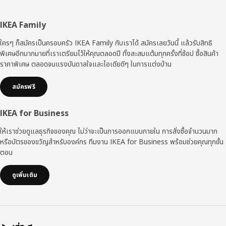
ส่วน
IKEA Family
ท้าย
ใครๆ ก็สมัครเป็นครอบครัว IKEA Family กับเราได้ สมัครเลยวันนี้ แล้วรับสิทธิ
พิเศษอีกมากมายที่เราเตรียมไว้ให้คุณตลอดปี ทั้งสะสมแต้มทุกครั้งที่ช้อป ซื้อสินค้า
ราคาพิเศษ ตลอดจนแรงบันดาลใจและไอเดียดีๆ ในการแต่งบ้าน
สมัครฟรี
IKEA for Business
ให้เราช่วยดูแลธุรกิจของคุณ ไม่ว่าจะเป็นการออกแบบภายใน การสั่งซื้อจำนวนมาก
หรือบัตรของขวัญสำหรับองค์กร ทีมงาน IKEA for Business พร้อมช่วยคุณทุกขั้น
ตอน
ดูเพิ่มเติม