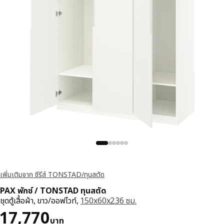
เพิ่มเติมจาก ซีรีส์ TONSTAD/ทุนสตัด
PAX พักซ์ / TONSTAD ทุนสตัด
ชุดตู้เสื้อผ้า, ขาว/ออฟไวท์,
150x60x236 ซม.
ราคา 17770บาท
17,770
บาท