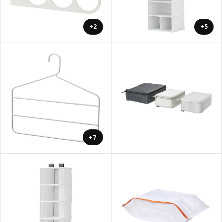
+2
+5
+7