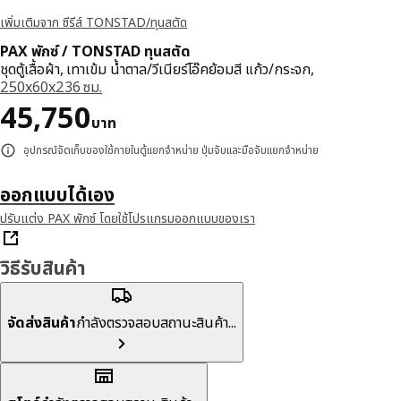
เพิ่มเติมจาก ซีรีส์ TONSTAD/ทุนสตัด
PAX พักซ์ / TONSTAD ทุนสตัด
ชุดตู้เสื้อผ้า, เทาเข้ม น้ำตาล/วีเนียร์โอ๊คย้อมสี แก้ว/กระจก,
250x60x236 ซม.
ราคา 45750บาท
45,750
บาท
อุปกรณ์จัดเก็บของใช้ภายในตู้แยกจำหน่าย ปุ่มจับและมือจับแยกจำหน่าย
ออกแบบได้เอง
ปรับแต่ง PAX พักซ์ โดยใช้โปรแกรมออกแบบของเรา
วิธีรับสินค้า
จัดส่งสินค้า
กำลังตรวจสอบสถานะสินค้า...