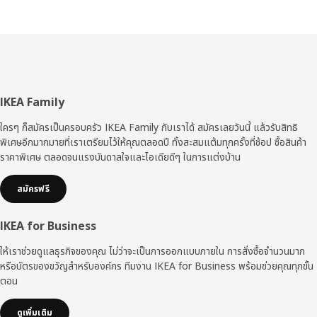
ส่วน
IKEA Family
ท้าย
ใครๆ ก็สมัครเป็นครอบครัว IKEA Family กับเราได้ สมัครเลยวันนี้ แล้วรับสิทธิ
พิเศษอีกมากมายที่เราเตรียมไว้ให้คุณตลอดปี ทั้งสะสมแต้มทุกครั้งที่ช้อป ซื้อสินค้า
ราคาพิเศษ ตลอดจนแรงบันดาลใจและไอเดียดีๆ ในการแต่งบ้าน
สมัครฟรี
IKEA for Business
ให้เราช่วยดูแลธุรกิจของคุณ ไม่ว่าจะเป็นการออกแบบภายใน การสั่งซื้อจำนวนมาก
หรือบัตรของขวัญสำหรับองค์กร ทีมงาน IKEA for Business พร้อมช่วยคุณทุกขั้น
ตอน
ดูเพิ่มเติม