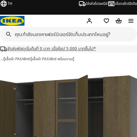
TH
ใส่รหัสไปรษณีย์
เลือกสโตร์อิเกีย
Hej!
เข้าสู่ระบบ หรือ ลงทะเ
ช้อปปิ้งลิสต์
ตะกร้าสินค้
จัดส่งพัสดุเริ่มต้นที่ 0 บาท เมื่อช้อป 5,000 บาทขึ้นไป*
…
ตู้เสื้อผ้า PAX/พักซ์
ตู้เสื้อผ้า PAX/พักซ์ พร้อมบานตู้
 พักซ์ / TONSTAD ทุนสตัด 5 รูป
มภาพ