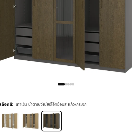
เลือกสี
:
เทาเข้ม น้ำตาล/วีเนียร์โอ๊คย้อมสี แก้ว/กระจก