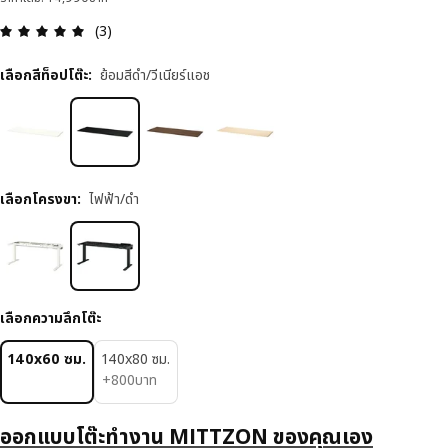
ความคิดเห็น: 5 จาก 5 ดาว รีวิวทั้งหมด: 3
(3)
เลือกสีท็อปโต๊ะ
:
ย้อมสีดำ/วีเนียร์แอช
เลือกโครงขา
:
ไฟฟ้า/ดำ
เลือกความลึกโต๊ะ
140x60 ซม.
140x80 ซม.
800บาท
+
800
บาท
ออกแบบโต๊ะทำงาน MITTZON ของคุณเอง