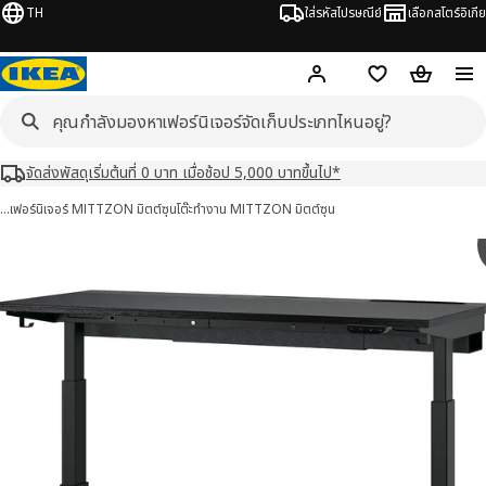
TH
ใส่รหัสไปรษณีย์
เลือกสโตร์อิเกีย
Hej!
เข้าสู่ระบบ หรือ ลงทะเ
ช้อปปิ้งลิสต์
ตะกร้าสินค้
จัดส่งพัสดุเริ่มต้นที่ 0 บาท เมื่อช้อป 5,000 บาทขึ้นไป*
…
เฟอร์นิเจอร์ MITTZON มิตต์ซุน
โต๊ะทำงาน MITTZON มิตต์ซุน
TZON มิตต์ซุน 9 รูป
มภาพ