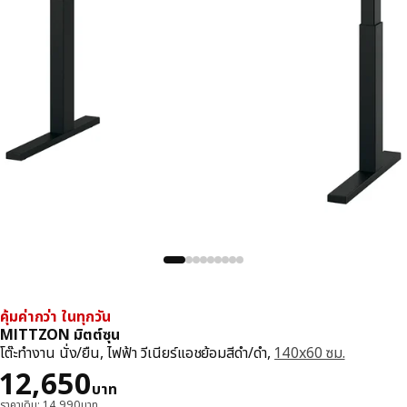
คุ้มค่ากว่า ในทุกวัน
MITTZON มิตต์ซุน
โต๊ะทำงาน นั่ง/ยืน, ไฟฟ้า วีเนียร์แอชย้อมสีดำ/ดำ,
140x60 ซม.
ราคา 12650บาท
12,650
บาท
ราคาเดิม: 14,990บาท