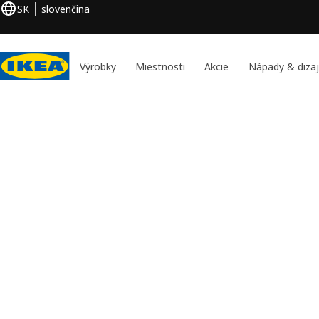
SK
slovenčina
Výrobky
Miestnosti
Akcie
Nápady & diza