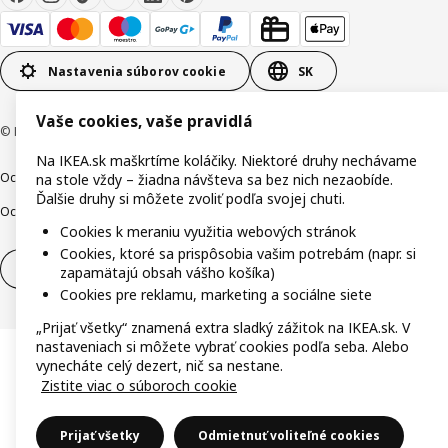
Nastavenia súborov cookie
SK
Vaše cookies, vaše pravidlá
© Inter IKEA Systems B.V. 1999-2026
Na IKEA.sk maškrtíme koláčiky. Niektoré druhy nechávame
Ochrana osobných údajov
Cookies
Zodpovedné odhalenie
na stole vždy – žiadna návšteva sa bez nich nezaobíde.
Ďalšie druhy si môžete zvoliť podľa svojej chuti.
Ochrana Oznamovateľov
Digitálna prístupnosť
Cookies k meraniu využitia webových stránok
Cookies, ktoré sa prispôsobia vašim potrebám (napr. si
Odstúpenie od zmluvy
Odstúpenie od zmluvy (služby)
zapamätajú obsah vášho košíka)
Cookies pre reklamu, marketing a sociálne siete
„Prijať všetky“ znamená extra sladký zážitok na IKEA.sk. V
nastaveniach si môžete vybrať cookies podľa seba. Alebo
vynecháte celý dezert, nič sa nestane.
Zistite viac o súboroch cookie
Prijať všetky
Odmietnuť voliteľné cookies