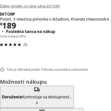
Ďalšie výrobky zo série Séria EKTORP
EKTORP
Poťah, 3-miestna pohovka s ležadlom, Kilanda tmavomodrá
Cena € 189
189
€
Posledná šanca na nákup
Cena vrátane DPH
Hodnotenie: 5 z 5 hviezdičiek. Celkový počet rece
(1)
Toto je náhradný poťah. Pohovka sa predáva samostatne.
Možnosti nákupu
Doručenie
Kontroluje sa dostupnosť…