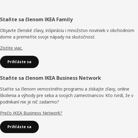
Päta
Staňte sa členom IKEA Family
stránky
Objavte členské zľavy, inšpiráciu i množstvo noviniek v obchodnom
dome a premeňte svoje nápady na skutočnosť.
Zistite viac.
Prihláste sa
Staňte sa členom IKEA Business Network
Staňte sa členom vernostného programu a získajte zľavy, online
školenia a výhody pre seba a svojich zamestnancov. Kto tvrdí, že v
podnikaní nie je nič zadarmo?
Prečo IKEA Business Network?
Prihláste sa