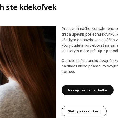
 ste kdekoľvek
Pracovníci nášho Kontaktného ce
treba upevniť poslednú skrutku,
všetkým od navrhovania vášho vy
ktorý budete potrebovať na zaria
ku ktorým máte prístup z pohodl
Objavte našu ponuku dizajnérsk
na diaľku alebo priamo vo svojich
potrieb.
Nakupovanie na diaľku
Služby zákazníkom