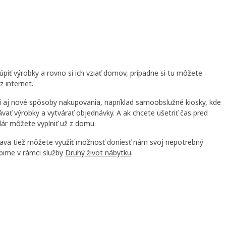
ť výrobky a rovno si ich vziať domov, prípadne si tu môžete
 internet.
aj nové spôsoby nakupovania, napríklad samoobslužné kiosky, kde
ávať výrobky a vytvárať objednávky. A ak chcete ušetriť čas pred
lár môžete vyplniť už z domu.
va tiež môžete využiť možnosť doniesť nám svoj nepotrebný
pime v rámci služby
Druhý život nábytku
.