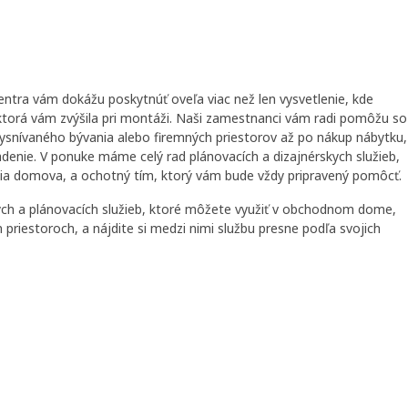
ntra vám dokážu poskytnúť oveľa viac než len vysvetlenie, kde
 ktorá vám zvýšila pri montáži. Naši zamestnanci vám radi pomôžu so
snívaného bývania alebo firemných priestorov až po nákup nábytku,
denie. V ponuke máme celý rad plánovacích a dizajnérskych služieb,
ia domova, a ochotný tím, ktorý vám bude vždy pripravený pomôcť.
ych a plánovacích služieb, ktoré môžete využiť v obchodnom dome,
 priestoroch, a nájdite si medzi nimi službu presne podľa svojich