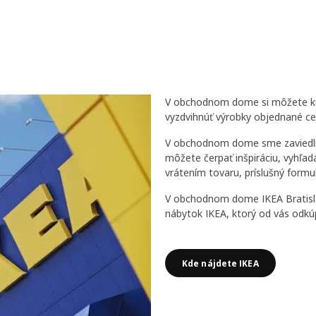
V obchodnom dome si môžete kúpi
vyzdvihnúť výrobky objednané cez
V obchodnom dome sme zaviedli 
môžete čerpať inšpiráciu, vyhľad
vrátením tovaru, príslušný formu
V obchodnom dome IKEA Bratisla
nábytok IKEA, ktorý od vás odkú
Kde nájdete IKEA