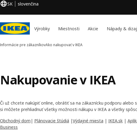
SK
slovenčina
Výrobky
Miestnosti
Akcie
Nápady & diza
Informácie pre zákazníkov
Ako nakupovať v IKEA
Nakupovanie v IKEA
Či už chcete nakúpiť online, obrátiť sa na zákaznícku podporu alebo 
si môžete prehliadnuť všetky možnosti nákupu v IKEA a všetky spôso
Obchodný dom
|
Plánovacie štúdiá
|
Výdajné miesta
|
IKEA.sk
|
Apli
Business