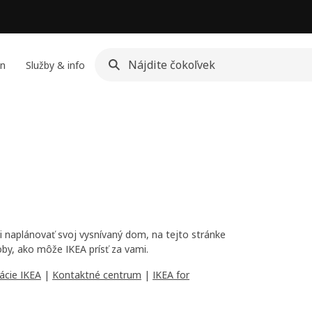
jn
Služby & info
si naplánovať svoj vysnívaný dom, na tejto stránke
by, ako môže IKEA prísť za vami.
kácie IKEA
|
Kontaktné centrum
|
IKEA for