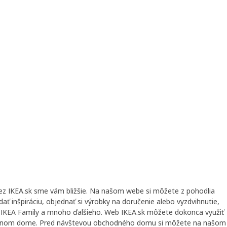
ez IKEA.sk sme vám bližšie. Na našom webe si môžete z pohodlia
ať inšpiráciu, objednať si výrobky na doručenie alebo vyzdvihnutie,
e IKEA Family a mnoho ďalšieho. Web IKEA.sk môžete dokonca využiť
odnom dome. Pred návštevou obchodného domu si môžete na našom