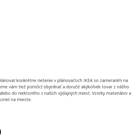
lánovať konkrétne riešenie v plánovačoch IKEA so zameraním na
eme vám tiež pomôcť objednať a doručiť akýkoľvek tovar z nášho
lebo do niektorého z našich výdajných miest. Vzorky materiálov a
ozrieť na mieste.