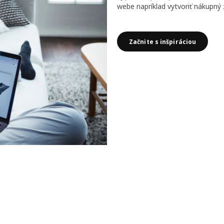
webe napríklad vytvoriť nákupný
Začnite s inšpiráciou