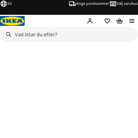
SV
Ange postnummer
Välj varuhus
Hej!
Logga in
Inköpslista
Varukorg