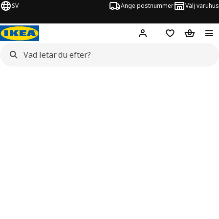
SV
Ange postnummer
Välj varuhus
Hej!
Logga in
Inköpslista
Varukorg