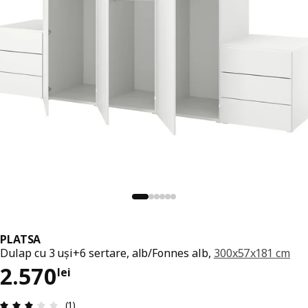
PLATSA
Dulap cu 3 uși+6 sertare, alb/Fonnes alb,
300x57x181 cm
Preț 2570lei
2.570
lei
Prezentare generală: 3 din 5 stele Total recenzii:
(1)