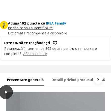
Adună 102 puncte cu
IKEA Family
Înscrie-te sau autentifică-te
|
Explorează recompensele disponibile
Este OK să te răzgândești
Returnează în termen de 365 de zile pentru o rambursare
completă*.
Află mai multe
Prezentare generală
Detalii privind produsul
Măsur
play
PLATSA Dulap cu 3 uși+6 sertare, alb/Fonnes alb, 300x57x181 cm