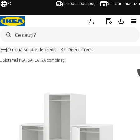
RO
Introdu codul poștal
Selectare magazin
Hej!
Autentifică-te
Listă de cumpăr
Coșul de
O nouă soluție de credit - BT Direct Credit
…
Sistemul PLATSA
PLATSA combinaţii
PLATSA imagini
imaginile