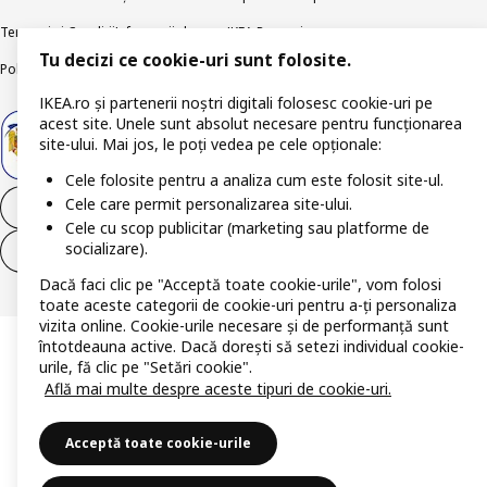
Termeni și Condiții
Informații despre IKEA Romania
Tu decizi ce cookie-uri sunt folosite.
Politica de publicare responsabilă
Accesibilitatea digitală
IKEA.ro și partenerii noștri digitali folosesc cookie-uri pe
acest site. Unele sunt absolut necesare pentru funcționarea
site-ului. Mai jos, le poți vedea pe cele opționale:
Cele folosite pentru a analiza cum este folosit site-ul.
Cele care permit personalizarea site-ului.
Retrage-te din contract
Cele cu scop publicitar (marketing sau platforme de
socializare).
Retrage-te din contract (servicii)
Dacă faci clic pe "Acceptă toate cookie-urile", vom folosi
toate aceste categorii de cookie-uri pentru a-ți personaliza
vizita online. Cookie-urile necesare și de performanță sunt
întotdeauna active. Dacă dorești să setezi individual cookie-
urile, fă clic pe "Setări cookie".
Află mai multe despre aceste tipuri de cookie-uri.
Acceptă toate cookie-urile