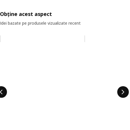
Obține acest aspect
Idei bazate pe produsele vizualizate recent
Omiteți lista