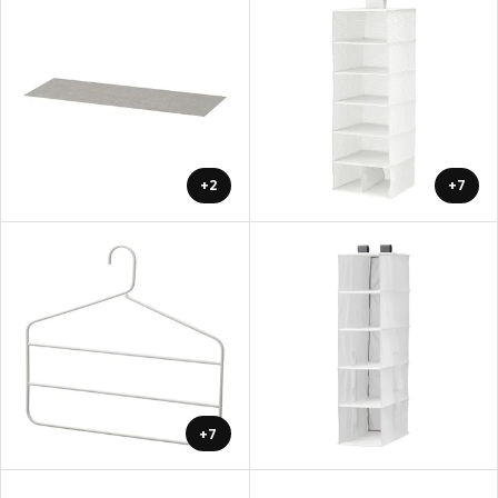
+2
+7
+7