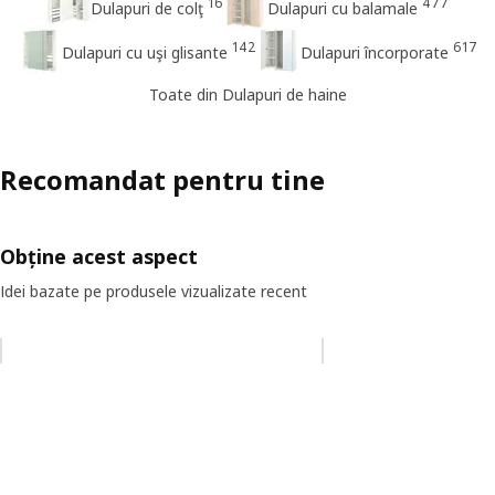
16
477
Dulapuri de colţ
Dulapuri cu balamale
142
617
Dulapuri cu uşi glisante
Dulapuri încorporate
Toate din Dulapuri de haine
Recomandat pentru tine
Obține acest aspect
Idei bazate pe produsele vizualizate recent
Omiteți lista