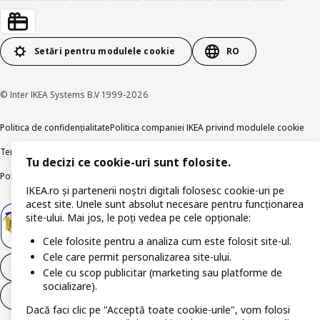
Setări pentru modulele cookie
RO
© Inter IKEA Systems B.V 1999-2026
Politica de confidențialitate
Politica companiei IKEA privind modulele cookie
Termeni și Condiții
Informații despre IKEA Romania
Tu decizi ce cookie-uri sunt folosite.
Politica de publicare responsabilă
Accesibilitatea digitală
IKEA.ro și partenerii noștri digitali folosesc cookie-uri pe
acest site. Unele sunt absolut necesare pentru funcționarea
site-ului. Mai jos, le poți vedea pe cele opționale:
Cele folosite pentru a analiza cum este folosit site-ul.
Cele care permit personalizarea site-ului.
Retrage-te din contract
Cele cu scop publicitar (marketing sau platforme de
socializare).
Retrage-te din contract (servicii)
Dacă faci clic pe "Acceptă toate cookie-urile", vom folosi