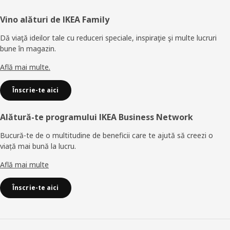
Subsol
Vino alături de IKEA Family
Dă viaţă ideilor tale cu reduceri speciale, inspiraţie şi multe lucruri
bune în magazin.
Află mai multe.
Înscrie-te aici
Alătură-te programului IKEA Business Network
Bucură-te de o multitudine de beneficii care te ajută să creezi o
viață mai bună la lucru.
Află mai multe
Înscrie-te aici