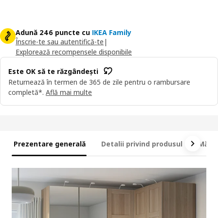
Adună 246 puncte cu
IKEA Family
Înscrie-te sau autentifică-te
|
Explorează recompensele disponibile
Este OK să te răzgândești
Returnează în termen de 365 de zile pentru o rambursare
completă*.
Află mai multe
Prezentare generală
Detalii privind produsul
Măsur