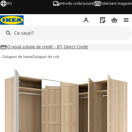
RO
Introdu codul poștal
Selectare magazin
Hej!
Autentifică-te
Listă de cumpăr
Coșul de
O nouă soluție de credit - BT Direct Credit
…
Dulapuri de haine
Dulapuri de colţ
PAX / BERGSBO/ÅHEIM imagini
imaginile