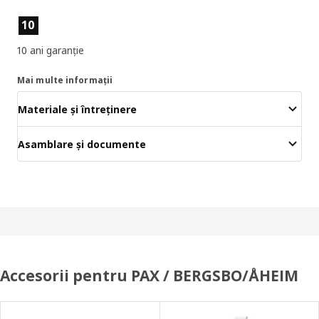
Caracteristicile produselor
10
10 ani garanție
Mai multe informații
Materiale și întreținere
Asamblare și documente
Accesorii pentru PAX / BERGSBO/ÅHEIM