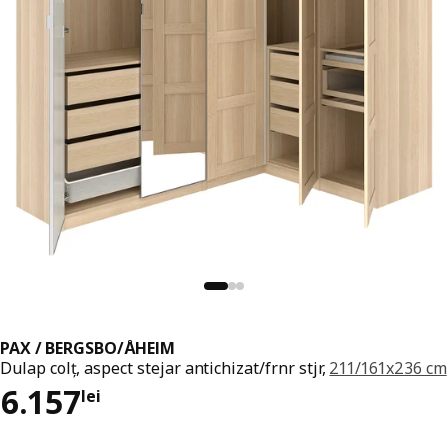
PAX / BERGSBO/ÅHEIM
Dulap colț, aspect stejar antichizat/frnr stjr,
211/161x236 cm
Preț 6157lei
6.157
lei