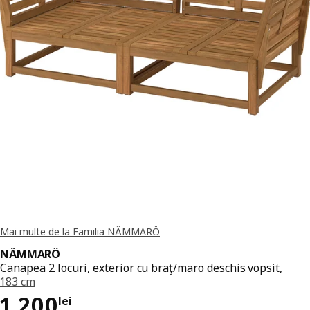
Mai multe de la Familia NÄMMARÖ
NÄMMARÖ
Canapea 2 locuri, exterior cu braţ/maro deschis vopsit,
183 cm
Preț 1200lei
1.200
lei