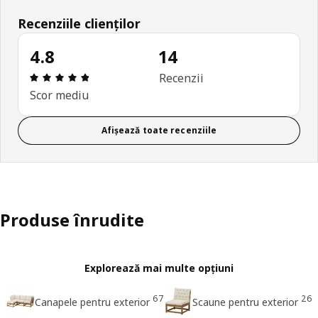
Recenziile clienților
4.8
14
Prezentare generală: 4.8 din 5 stele Total recenzii
Recenzii
Scor mediu
Afișează toate recenziile
Produse înrudite
Explorează mai multe opțiuni
67
26
Canapele pentru exterior
Scaune pentru exterior