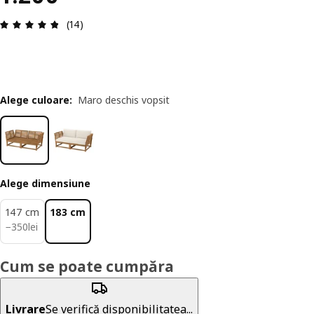
Prezentare generală: 4.8 din 5 stele Total recenzi
(14)
Alege culoare
:
Maro deschis vopsit
Alege dimensiune
147 cm
183 cm
350lei
−
350
lei
Cum se poate cumpăra
Livrare
Se verifică disponibilitatea...