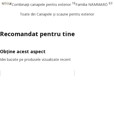
18
83
Combinaţii canapele pentru exterior
Familia NÄMMARÖ
Toate din Canapele și scaune pentru exterior
Recomandat pentru tine
Obține acest aspect
Idei bazate pe produsele vizualizate recent
Omiteți lista