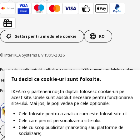
Setări pentru modulele cookie
RO
© Inter IKEA Systems B.V 1999-2026
Politica de confidențialitate
Politica companiei IKEA privind modulele cookie
Tu decizi ce cookie-uri sunt folosite.
Termeni și Condiții
Informații despre IKEA Romania
Politica de publicare responsabilă
Accesibilitatea digitală
IKEA.ro și partenerii noștri digitali folosesc cookie-uri pe
acest site. Unele sunt absolut necesare pentru funcționarea
site-ului. Mai jos, le poți vedea pe cele opționale:
Cele folosite pentru a analiza cum este folosit site-ul.
Cele care permit personalizarea site-ului.
Cele cu scop publicitar (marketing sau platforme de
Retrage-te din contract
socializare).