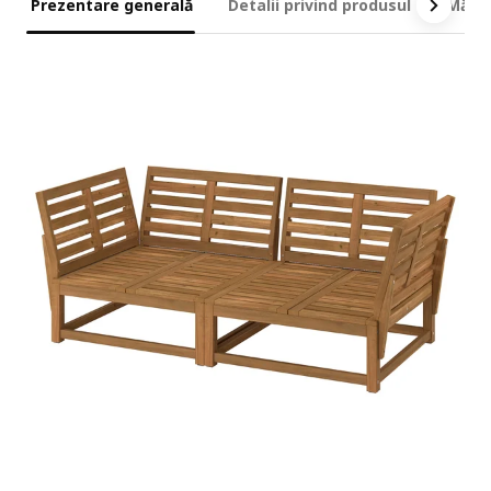
Prezentare generală
Detalii privind produsul
Măsur