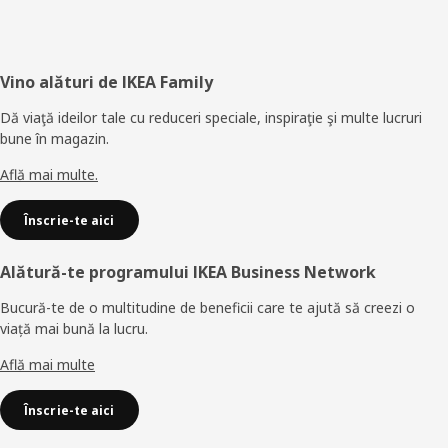
Subsol
Vino alături de IKEA Family
Dă viaţă ideilor tale cu reduceri speciale, inspiraţie şi multe lucruri
bune în magazin.
Află mai multe.
Înscrie-te aici
Alătură-te programului IKEA Business Network
Bucură-te de o multitudine de beneficii care te ajută să creezi o
viață mai bună la lucru.
Află mai multe
Înscrie-te aici