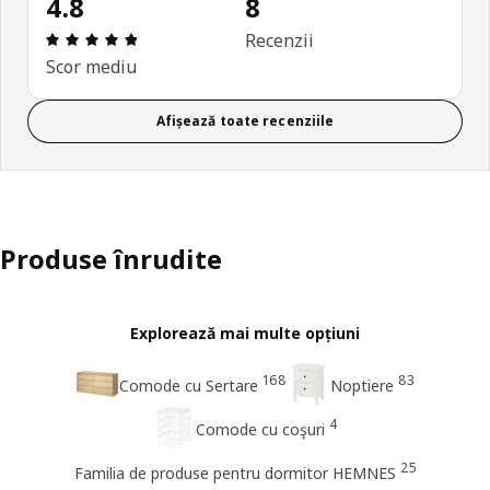
4.8
8
Prezentare generală: 4.8 din 5 stele Total recenzii
Recenzii
Scor mediu
Afișează toate recenziile
Produse înrudite
Explorează mai multe opțiuni
168
83
Comode cu Sertare
Noptiere
4
Comode cu coşuri
25
Familia de produse pentru dormitor HEMNES