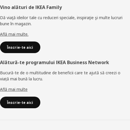
Subsol
Vino alături de IKEA Family
Dă viaţă ideilor tale cu reduceri speciale, inspiraţie şi multe lucruri
bune în magazin.
Află mai multe.
Înscrie-te aici
Alătură-te programului IKEA Business Network
Bucură-te de o multitudine de beneficii care te ajută să creezi o
viață mai bună la lucru.
Află mai multe
Înscrie-te aici