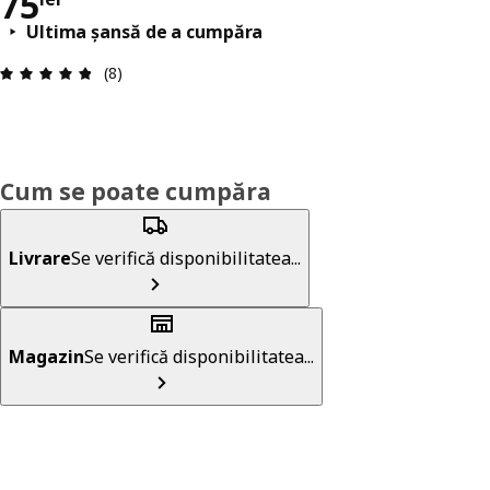
Preț 75lei
75
Ultima șansă de a cumpăra
Prezentare generală: 4.8 din 5 stele Total recenzi
(8)
Cum se poate cumpăra
Livrare
Se verifică disponibilitatea...
Magazin
Se verifică disponibilitatea...