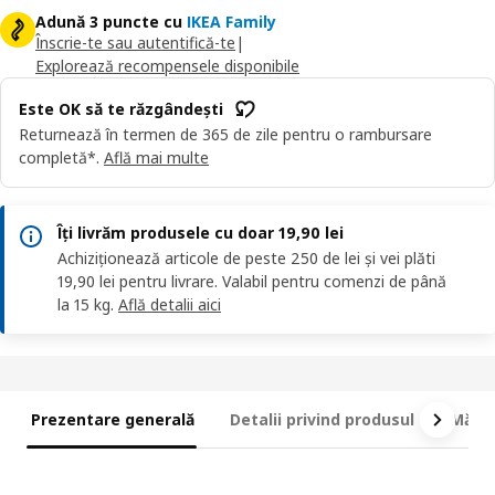
Adună 3 puncte cu
IKEA Family
Înscrie-te sau autentifică-te
|
Explorează recompensele disponibile
Este OK să te răzgândești
Returnează în termen de 365 de zile pentru o rambursare
completă*.
Află mai multe
Îți livrăm produsele cu doar 19,90 lei
Achiziționează articole de peste 250 de lei și vei plăti
19,90 lei pentru livrare. Valabil pentru comenzi de până
la 15 kg.
Află detalii aici
Prezentare generală
Detalii privind produsul
Măsur