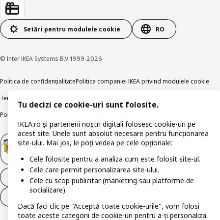
Setări pentru modulele cookie
RO
© Inter IKEA Systems B.V 1999-2026
Politica de confidențialitate
Politica companiei IKEA privind modulele cookie
Termeni și Condiții
Informații despre IKEA Romania
Tu decizi ce cookie-uri sunt folosite.
Politica de publicare responsabilă
Accesibilitatea digitală
IKEA.ro și partenerii noștri digitali folosesc cookie-uri pe
acest site. Unele sunt absolut necesare pentru funcționarea
site-ului. Mai jos, le poți vedea pe cele opționale:
Cele folosite pentru a analiza cum este folosit site-ul.
Cele care permit personalizarea site-ului.
Retrage-te din contract
Cele cu scop publicitar (marketing sau platforme de
socializare).
Retrage-te din contract (servicii)
Dacă faci clic pe "Acceptă toate cookie-urile", vom folosi
toate aceste categorii de cookie-uri pentru a-ți personaliza