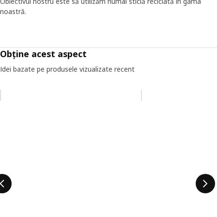
Obiectivul nostru este să utilizăm numai sticlă reciclată în gama
noastră.
Obține acest aspect
Idei bazate pe produsele vizualizate recent
Omiteți lista