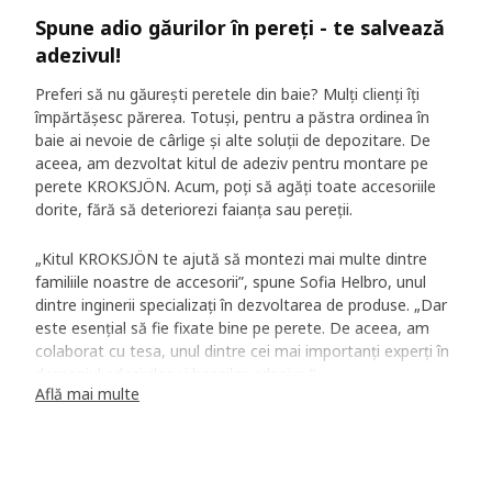
Spune adio găurilor în pereți - te salvează
adezivul!
Preferi să nu găurești peretele din baie? Mulți clienți îți
împărtășesc părerea. Totuși, pentru a păstra ordinea în
baie ai nevoie de cârlige și alte soluții de depozitare. De
aceea, am dezvoltat kitul de adeziv pentru montare pe
perete KROKSJÖN. Acum, poți să agăți toate accesoriile
dorite, fără să deteriorezi faianța sau pereții.
„Kitul KROKSJÖN te ajută să montezi mai multe dintre
familiile noastre de accesorii”, spune Sofia Helbro, unul
dintre inginerii specializați în dezvoltarea de produse. „Dar
este esențial să fie fixate bine pe perete. De aceea, am
colaborat cu tesa, unul dintre cei mai importanți experți în
domeniul adezivilor și benzilor adezive.”
Află mai multe
Adeziv puternic și sigur
Așa a început colaborarea noastră strânsă – în
circumstanțe oarecum neobișnuite. „Cerințele noastre ne