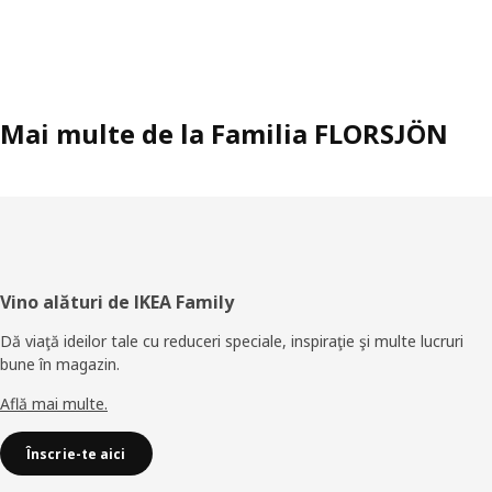
Mai multe de la Familia FLORSJÖN
Subsol
Vino alături de IKEA Family
Dă viaţă ideilor tale cu reduceri speciale, inspiraţie şi multe lucruri
bune în magazin.
Află mai multe.
Înscrie-te aici