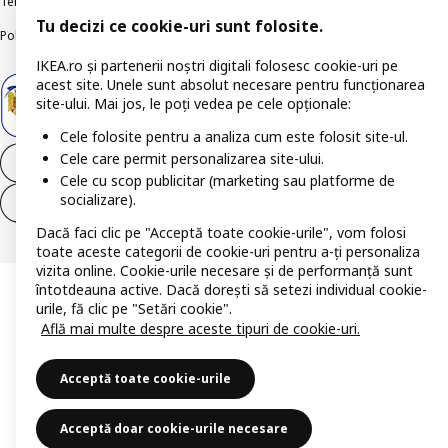
Termeni și Condiții
Informații despre IKEA Romania
Tu decizi ce cookie-uri sunt folosite.
Politica de publicare responsabilă
Accesibilitatea digitală
IKEA.ro și partenerii noștri digitali folosesc cookie-uri pe
acest site. Unele sunt absolut necesare pentru funcționarea
site-ului. Mai jos, le poți vedea pe cele opționale:
Cele folosite pentru a analiza cum este folosit site-ul.
Cele care permit personalizarea site-ului.
Retrage-te din contract
Cele cu scop publicitar (marketing sau platforme de
socializare).
Retrage-te din contract (servicii)
Dacă faci clic pe "Acceptă toate cookie-urile", vom folosi
toate aceste categorii de cookie-uri pentru a-ți personaliza
vizita online. Cookie-urile necesare și de performanță sunt
întotdeauna active. Dacă dorești să setezi individual cookie-
urile, fă clic pe "Setări cookie".
Află mai multe despre aceste tipuri de cookie-uri.
Acceptă toate cookie-urile
Acceptă doar cookie-urile necesare