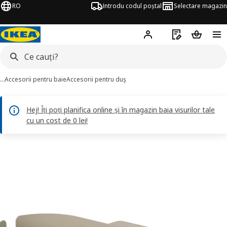
RO
Introdu codul poștal
Selectare magazin
Hej!
Autentifică-te
Listă de cumpăr
Coșul de
…
Accesorii pentru baie
Accesorii pentru duş
Hej! Îți poți planifica online și în magazin baia visurilor tale
cu un cost de 0 lei!
FLORSJÖN imagini
imaginile