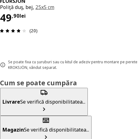
FLORSJÖN
Poliţă duş, bej,
25x5 cm
Preț 49,90lei
49
,
90
lei
Prezentare generală: 3.8 din 5 stele Total recenzi
(20)
Se poate fixa cu șuruburi sau cu kitul de adeziv pentru montare pe perete
KROKSJÖN, vândut separat.
Cum se poate cumpăra
Livrare
Se verifică disponibilitatea...
Magazin
Se verifică disponibilitatea...