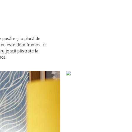
e pasăre și o placă de
 nu este doar frumos, ci
tru joacă păstrate la
acă.