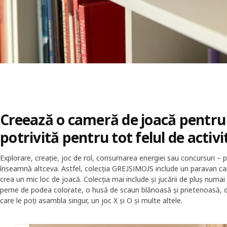
Creează o cameră de joacă pentru 
potrivită pentru tot felul de activi
Explorare, creație, joc de rol, consumarea energiei sau concursuri – 
înseamnă altceva. Astfel, colecția GREJSIMOJS include un paravan car
crea un mic loc de joacă. Colecția mai include și jucării de pluș numai
perne de podea colorate, o husă de scaun blănoasă și prietenoasă, d
care le poți asambla singur, un joc X și O și multe altele.