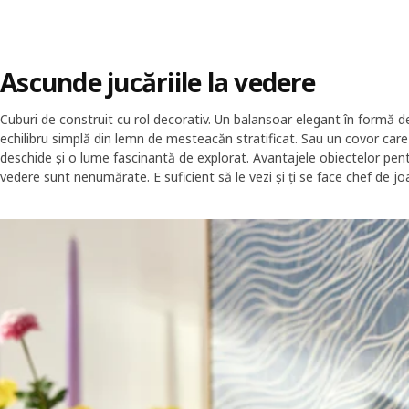
Ascunde jucăriile la vedere
Cuburi de construit cu rol decorativ. Un balansoar elegant în formă d
echilibru simplă din lemn de mesteacăn stratificat. Sau un covor care
deschide și o lume fascinantă de explorat. Avantajele obiectelor pen
vedere sunt nenumărate. E suficient să le vezi și ți se face chef de jo
Skip listing