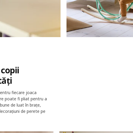
copii
tăți
pentru fiecare joaca
e poate fi pliat pentru a
 bune de luat în brațe,
ecorațiuni de perete pe