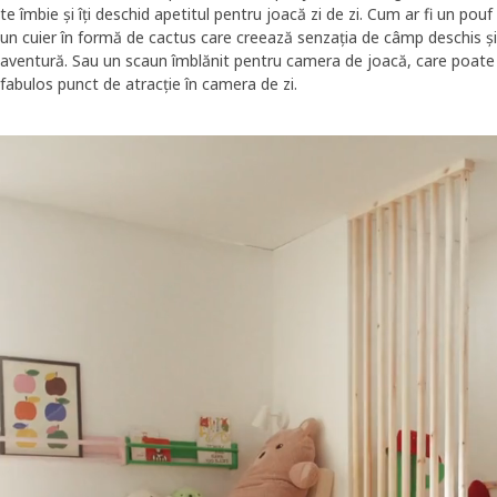
te îmbie și îți deschid apetitul pentru joacă zi de zi. Cum ar fi un pou
un cuier în formă de cactus care creează senzația de câmp deschis ș
aventură. Sau un scaun îmblănit pentru camera de joacă, care poate fi
fabulos punct de atracție în camera de zi.
Skip listing