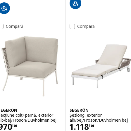
Compară
Compară
SEGERÖN
SEGERÖN
Secțiune colț+pernă, exterior
Şezlong, exterior
alb/bej/Frösön/Duvholmen bej
alb/bej/Frösön/Duvholmen bej
Preţ 970lei
Preţ 1118lei
970
1.118
lei
lei