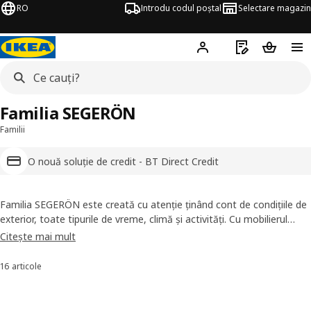
RO
Introdu codul poștal
Selectare magazin
Hej!
Autentifică-te
Listă de cumpăr
Coșul de
Familia SEGERÖN
Familii
O nouă soluție de credit - BT Direct Credit
Familia SEGERÖN este creată cu atenție ținând cont de condițiile de
exterior, toate tipurile de vreme, climă și activități. Cu mobilierul
pentru exterior SEGERÖN te poți bucura de senzația de lux, fără a
Citește mai mult
cheltui foarte mult.
16 articole
Sortează și filtrează