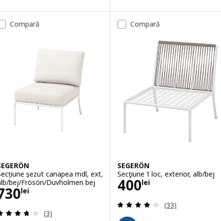
Compară
Compară
SEGERÖN
SEGERÖN
Secțiune șezut canapea mdl, ext,
Secţiune 1 loc, exterior, alb/bej
Preţ 400lei
400
alb/bej/Frösön/Duvholmen bej
lei
Preţ 730lei
730
lei
Evaluare: 4.1 din 
(33)
Evaluare: 3.7 din 5 stele. Total recenzii:
(3)