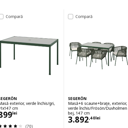
Sari la rezultate
Lista de rezultate
Compară
Compară
SEGERÖN
SEGERÖN
Masă exterior, verde închis/gri,
Masă+6 scaune+braţe, exterior,
91x147 cm
verde închis/Frösön/Duvholmen
Preţ 899lei
899
bej, 147 cm
lei
Preţ 3892,40lei
3.892
,
40
lei
Evaluare: 4.2 din 5 stele. Total recenzii:
(70)