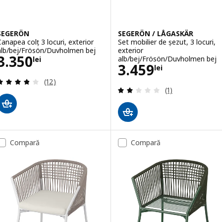
SEGERÖN
SEGERÖN / LÅGASKÄR
Canapea colț 3 locuri, exterior
Set mobilier de șezut, 3 locuri,
alb/bej/Frösön/Duvholmen bej
exterior
Preţ 3350lei
3.350
alb/bej/Frösön/Duvholmen bej
lei
Preţ 3459lei
3.459
lei
Evaluare: 3.8 din 5 stele. Total recenzii:
(12)
Evaluare: 2 din 5
(1)
Compară
Compară