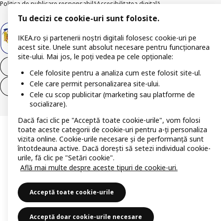
Politica de publicare responsabilă
Accesibilitatea digitală
Tu decizi ce cookie-uri sunt folosite.
IKEA.ro și partenerii noștri digitali folosesc cookie-uri pe
acest site. Unele sunt absolut necesare pentru funcționarea
site-ului. Mai jos, le poți vedea pe cele opționale:
Retrage-te din contract
Cele folosite pentru a analiza cum este folosit site-ul.
Cele care permit personalizarea site-ului.
Retrage-te din contract (servicii)
Cele cu scop publicitar (marketing sau platforme de
socializare).
Dacă faci clic pe "Acceptă toate cookie-urile", vom folosi
toate aceste categorii de cookie-uri pentru a-ți personaliza
vizita online. Cookie-urile necesare și de performanță sunt
întotdeauna active. Dacă dorești să setezi individual cookie-
urile, fă clic pe "Setări cookie".
Află mai multe despre aceste tipuri de cookie-uri.
Acceptă toate cookie-urile
Acceptă doar cookie-urile necesare