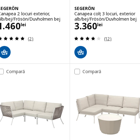
SEGERÖN
SEGERÖN
Canapea 2 locuri exterior,
Canapea colț 3 locuri, exterior
alb/bej/Frösön/Duvholmen bej
alb/bej/Frösön/Duvholmen bej
Preţ 1460lei
Preţ 3360lei
1.460
3.360
lei
lei
Evaluare: 5 din 5 stele. Total recenzii:
Evaluare: 3.8 din 
(2)
(12)
Compară
Compară