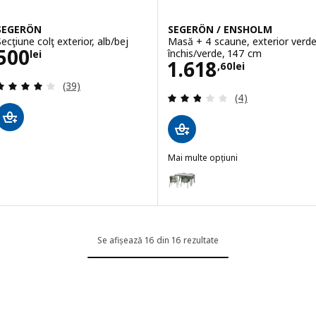
SEGERÖN
SEGERÖN / ENSHOLM
Secţiune colţ exterior, alb/bej
Masă + 4 scaune, exterior verd
Preţ 500lei
500
închis/verde, 147 cm
lei
Preţ 1618,60lei
1.618
,
60
lei
Evaluare: 4 din 5 stele. Total recenzii:
(39)
Evaluare: 2.8 din
(4)
Mai multe opțiuni
SEGERÖN / ENSHOLM
Opțiune: SEGERÖN, Masă+4scaun
Opțiune: SEGERÖN, Masă+4scaun
Se afișează 16 din 16 rezultate