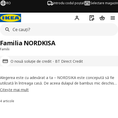
RO
Introdu codul poștal
Selectare magazin
Hej!
Autentifică-te
Listă de cumpăr
Coșul de
Familia NORDKISA
Familii
O nouă soluție de credit - BT Direct Credit
Alegerea este cu adevărat a ta – NORDSIKA este concepută să fie
utilizată în întreaga casă. De aceea dulapul de bambus mic deschis
reprezintă un paravan ideal sau o soluție pentru capul patului, în
Citește mai mult
timp ce cel mare se potrivește într-un hol sau o sufragerie. Și mută
doar noptiera de lângă pat pentru a o transforma într-o masă de
4 articole
Sortează și filtrează
toaletă.