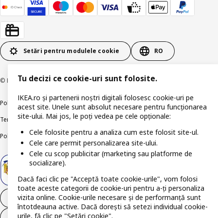
Setări pentru modulele cookie
RO
Tu decizi ce cookie-uri sunt folosite.
© Inter IKEA Systems B.V 1999-2026
IKEA.ro și partenerii noștri digitali folosesc cookie-uri pe
Politica de confidențialitate
Politica companiei IKEA privind modulele cookie
acest site. Unele sunt absolut necesare pentru funcționarea
site-ului. Mai jos, le poți vedea pe cele opționale:
Termeni și Condiții
Informații despre IKEA Romania
Cele folosite pentru a analiza cum este folosit site-ul.
Politica de publicare responsabilă
Accesibilitatea digitală
Cele care permit personalizarea site-ului.
Cele cu scop publicitar (marketing sau platforme de
socializare).
Dacă faci clic pe "Acceptă toate cookie-urile", vom folosi
toate aceste categorii de cookie-uri pentru a-ți personaliza
vizita online. Cookie-urile necesare și de performanță sunt
Retrage-te din contract
întotdeauna active. Dacă dorești să setezi individual cookie-
urile, fă clic pe "Setări cookie".
Retrage-te din contract (servicii)