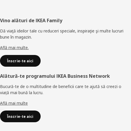
Subsol
Vino alături de IKEA Family
Dă viaţă ideilor tale cu reduceri speciale, inspiraţie şi multe lucruri
bune în magazin.
Află mai multe.
Înscrie-te aici
Alătură-te programului IKEA Business Network
Bucură-te de o multitudine de beneficii care te ajută să creezi o
viață mai bună la lucru.
Află mai multe
Înscrie-te aici