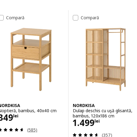
Sari la rezultate
Lista de rezultate
Compară
Compară
NORDKISA
NORDKISA
Noptieră, bambus, 40x40 cm
Dulap deschis cu uşă glisantă,
Preţ 349lei
349
bambus, 120x186 cm
lei
Preţ 1499lei
1.499
lei
Evaluare: 4.6 din 5 stele. Total recenzii:
(585)
Evaluare: 4.6 din
(357)