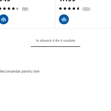
Evaluare: 4.4 din 5 stele. Total recenzii:
Evaluare: 4.6 din
(99)
(155)
Se afișează 4 din 4 rezultate
Recomandat pentru tine