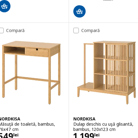
Compară
Compară
NORDKISA
NORDKISA
Măsuţă de toaletă, bambus,
Dulap deschis cu uşă glisantă,
76x47 cm
bambus, 120x123 cm
Preţ 549lei
Preţ 1199lei
549
1.199
lei
lei