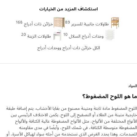
استكشاف المزيد من الخيارات
168
89
طاولات جانبية للسرير
خزائن ذات أدراج
20
10
وحدات أدراج السلال
طاولات الزينة
الكل خزائن ذات أدراج ووحدات أدراج
د
هو اللوح المضغوط؟
ح المضغوط مادة ثابتة ومتينة مصنوع من بقايا الأخشاب. يتم إضافة طبقة
ية متينة من الطلاء أو التصفيح إلى اللوح. يكمن الاختلاف الرئيسي بين
واع المختلفة من الألواح، مثل الألواح المضغوطة عالية الكثافة والألواح
غوطة متوسطة الكثافة، في سُمك اللوح، وأيضًا في مدى مقاومته
مات. وهذا يحدد الغرض الذي نستخدمه من أجله سواء لهياكل الأسرة، أو