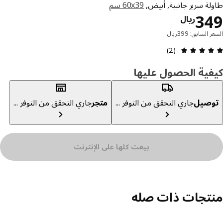
ة سرير جانبية, أبيض,
‎60x39 سم‏
السعر ريال 349
3
ريال
 السابق: 399ريال
مراجعة التقييم: 5 من أصل 5 النجوم. إجمالي المراجعات: 2
(2)
ية الحصول عليها
صيل
جاري التحقق من التوفر ...
متجر
جاري التحقق من التوفر ...
بيعت كلها على الإنترنت
تجات ذات صله