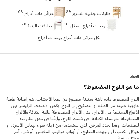
168
89
طاولات جانبية للسرير
خزائن ذات أدراج
20
10
وحدات أدراج السلال
طاولات الزينة
الكل خزائن ذات أدراج ووحدات أدراج
د
هو اللوح المضغوط؟
ح المضغوط مادة ثابتة ومتينة مصنوع من بقايا الأخشاب. يتم إضافة طبقة
ية متينة من الطلاء أو التصفيح إلى اللوح. يكمن الاختلاف الرئيسي بين
واع المختلفة من الألواح، مثل الألواح المضغوطة عالية الكثافة والألواح
غوطة متوسطة الكثافة، في سُمك اللوح، وأيضًا في مدى مقاومته
مات. وهذا يحدد الغرض الذي نستخدمه من أجله سواء لهياكل الأسرة، أو
ل الكنب، أو واجهات المطبخ، أو أبواب دواليب الملابس، أو شيء آخر
ف تمامًا.