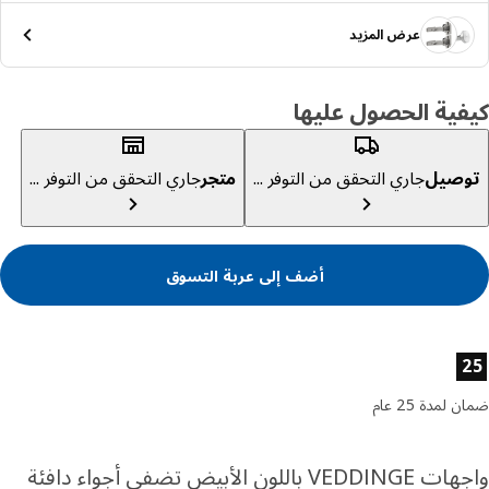
عرض المزيد
ية الحصول عليها
صيل
جاري التحقق من التوفر ...
متجر
جاري التحقق من التوفر ...
أضف إلى عربة التسوق
ئص المنتج
لمدة 25 عام
واجهات VEDDINGE باللون الأبيض تضفي أجواء دافئة