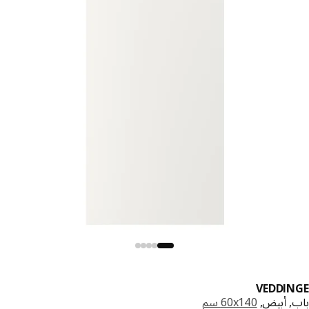
VEDDI
, أبيض,
‎60x140 سم‏