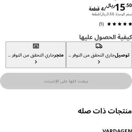
السعر ريال 15.50/4 قطعة
15
ريال
/4 قطعة
دة: 3.88ريال/قطعة
مراجعة التقييم: 4.8 من أصل 5 النجوم. إجمالي المراجعات: 5
(5)
ية الحصول عليها
صيل
جاري التحقق من التوفر ...
متجر
جاري التحقق من التوفر ...
بيعت كلها على الإنترنت
تجات ذات صله
VARDAG