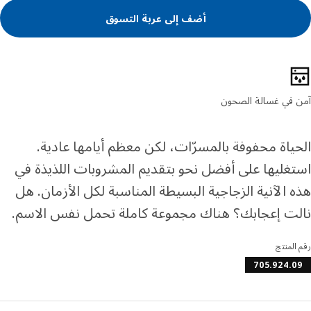
أضف إلى عربة التسوق
ئص المنتج
 في غسالة الصحون
ياة محفوفة بالمسرّات، لكن معظم أيامها عادية.
غليها على أفضل نحو بتقديم المشروبات اللذيذة في
 الآنية الزجاجية البسيطة المناسبة لكل الأزمان. هل
ت إعجابك؟ هناك مجموعة كاملة تحمل نفس الاسم.
المنتج
705.924.