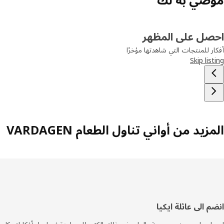
صل على المظهر
ر للمنتجات التي شاهدتها مؤخرًا
Skip lis
زيد من أواني تناول الطعام VARDAGEN
فل
م الى عائلة ايكيا
صفحة