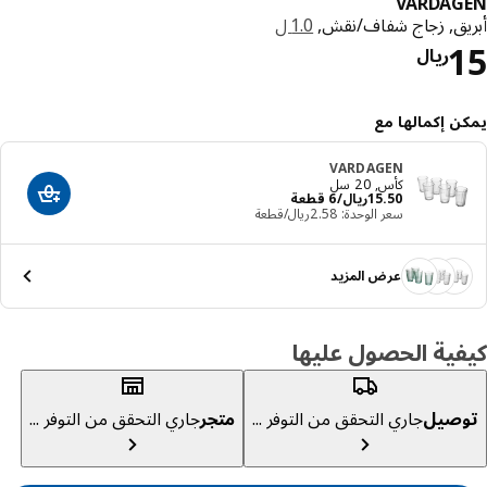
VARDAG
يق, زجاج شفاف/نقش,
1.0 ل
السعر ريال 15
ريال
ن إكمالها مع
VARDAGEN
كأس, 20 سل
السعر ريال 15.50/6 قطعة
50
.
15
ريال
/6 قطعة
أضف إلى عرب
سعر الوحدة: ‭2.58‬ريال/قطعة
عرض المزيد
ية الحصول عليها
صيل
جاري التحقق من التوفر ...
متجر
جاري التحقق من التوفر ...