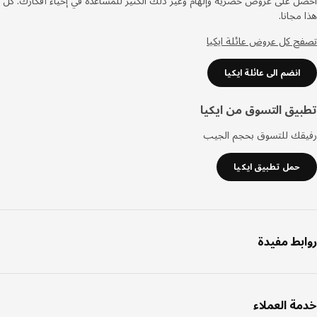
 على عروض حصرية وإلهام وغير ذلك الكثير للمساعدة في إحياء أفكارك. كل
مجانا.
 كل عروض عائلة ايكيا
انضم الى عائلة ايكيا
يق التسوق من ايكيا
قك للتسوق بحجم الجيب
حمل تطبيق ايكيا
بط مفيدة
ة العملاء