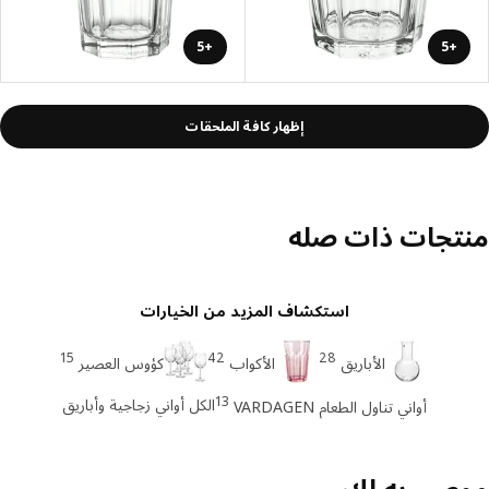
+5
+5
إظهار كافة الملحقات
تجات ذات صله
استكشاف المزيد من الخيارات
15
42
28
الأباريق
الأكواب
كؤوس العصير
13
الكل أواني زجاجية وأباريق
أواني تناول الطعام VARDAGEN
صي به لك