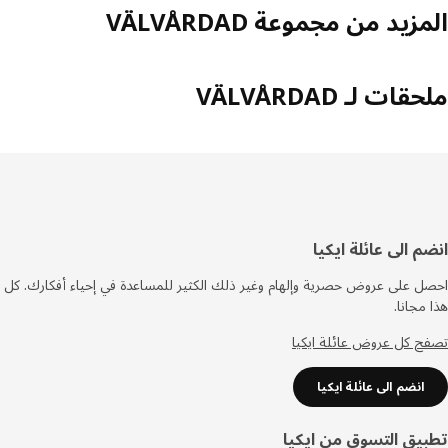
زيد من مجموعة VÄLVÅRDAD
ات لـ VÄLVÅRDAD
فل
م الى عائلة ايكيا
صفحة
 على عروض حصرية وإلهام وغير ذلك الكثير للمساعدة في إحياء أفكارك. كل
مجانا.
 كل عروض عائلة ايكيا
انضم الى عائلة ايكيا
يق التسوق من ايكيا