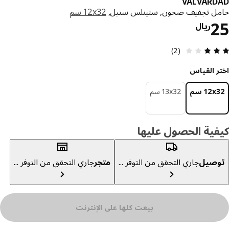
VÄLVÅRD
ل تجفيف صحون, ستينلس ستيل,
‎12x32 سم‏
السعر ريال 25
ريال
مراجعة التقييم: 3 من أصل 5 النجوم. إجمالي المراجعات: 2
(2)
ر القياس
‎12 سم‏
‎13x32 سم‏
ية الحصول عليها
صيل
جاري التحقق من التوفر ...
متجر
جاري التحقق من التوفر ...
بيعت كلها على الإنترنت