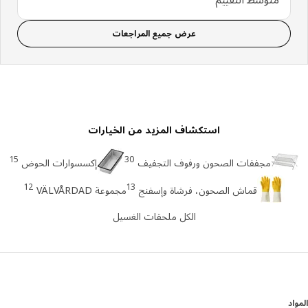
عرض جميع المراجعات
استكشاف المزيد من الخيارات
15
30
مجففات الصحون ورفوف التجفيف
إكسسوارات الحوض
12
13
قماش الصحون، فرشاة وإسفنج
مجموعة VÄLVÅRDAD
الكل ملحقات الغسيل
د