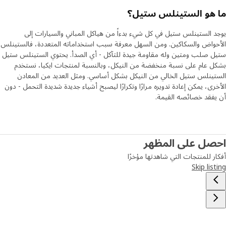
هو الستينلس ستيل؟
 الستينلس ستيل في كل شيء بدءاً من هياكل المباني والسيارات إلى
واض والسكاكين. ومن السهل معرفة سبب استخداماته المتعددة، فالستينلس
 صلب ومتين وله مقاومة جيدة للتآكل - أي الصدأ. يحتوي الستينلس ستيل
 عام على نسبة منخفضة من النيكل، وبالنسبة لمنتجات ايكيا، نستخدم
ينلس ستيل الخالي من النيكل بشكل أساسي. ومثل العديد من المعادن
رى، يمكن إعادة تدويره مرارًا وتكرارًا ليصبح أشياء جديدة شديدة التحمل - دون
فقد خصائصه القيمة.
صل على المظهر
ر للمنتجات التي شاهدتها مؤخرًا
Skip lis