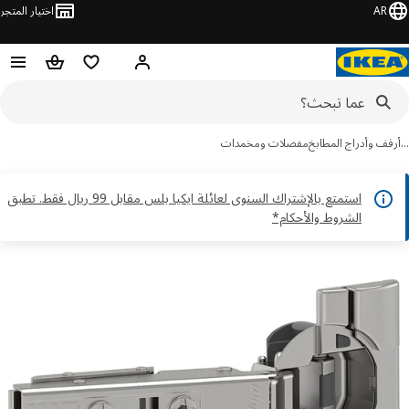
AR
اختيار المتجر
قائمة التسوق
سلة التسوق
مرحباً! تسجيل الدخول أو الاشتر
ف وأدراج المطابخ
مفصلات ومخمدات
استمتع بالإشتراك السنوى لعائلة ايكيا بلس مقابل 99 ريال فقط. تطبق
الشروط والأحكام*
ور