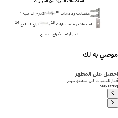
استكشاف المزيد من الخيارات
32
10
مفصلات ومخمدات
الأدراج الداخلية
26
29
الملحقات والاكسسوارات
أدراج المطابخ
الكل أرفف وأدراج المطابخ
صي به لك
صل على المظهر
ر للمنتجات التي شاهدتها مؤخرًا
Skip lis