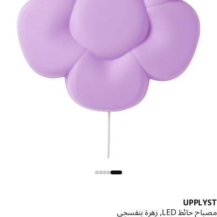
UPPLY
ائط LED, زهرة بنفسجي