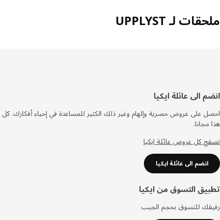
ات لـ UPPLYST
فل
م الى عائلة ايكيا
صفحة
 على عروض حصرية وإلهام وغير ذلك الكثير للمساعدة في إحياء أفكارك. كل
مجانا.
 كل عروض عائلة ايكيا
انضم الى عائلة ايكيا
يق التسوق من ايكيا
قك للتسوق بحجم الجيب