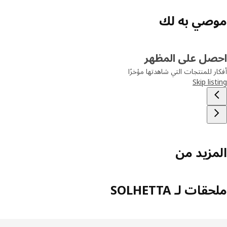
صي به لك
صل على المظهر
ر للمنتجات التي شاهدتها مؤخرًا
Skip lis
مزيد من
ات لـ SOLHETTA