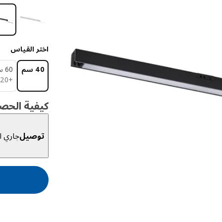
اختر القياس
40 سم
60 سم
20
+
كيفية الحص
توصيل
جاري ال