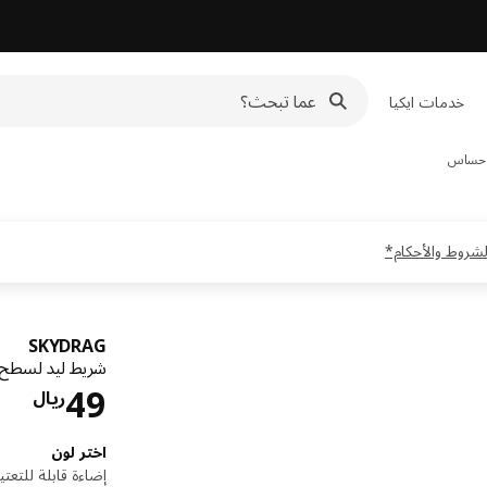
خدمات ايكيا
 حساس
SKYDRAG
شريط ليد لسطح 
الس
49
ريال
اختر لون
إضاءة قابلة للتعت