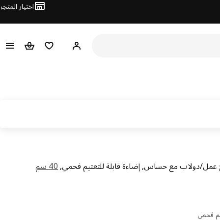
اختيار المتجر
قائمة التسوق
سلة التسوق
مرحباً! تسجيل الدخول أو الا
عمل/دولاب مع حساس, إضاءة قابلة للتعتيم فحمي,
40 سم
عر ريال 49
يم فحمي