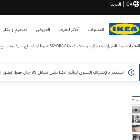
QA
العربية
المنتجات
أفكار للغرف
العروض
تصميم وأفكار
المنتجات
البيت الذكى
إضاءة ذكية
إضاءة متكاملة ذكية
SKYDRAG
شريط ليد لسطح عمل/دولاب مع
استمتع بالإشتراك السنوى لعائلة ايكيا بلس مقابل 99 ريال فقط. تطبق الشروط والأحكام*
 SKYDRAG الصور
طي الصور