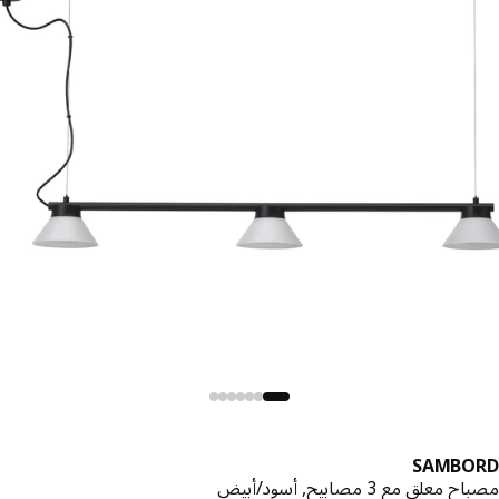
SAMBO
معلق مع 3 مصابيح, أسود/أبيض