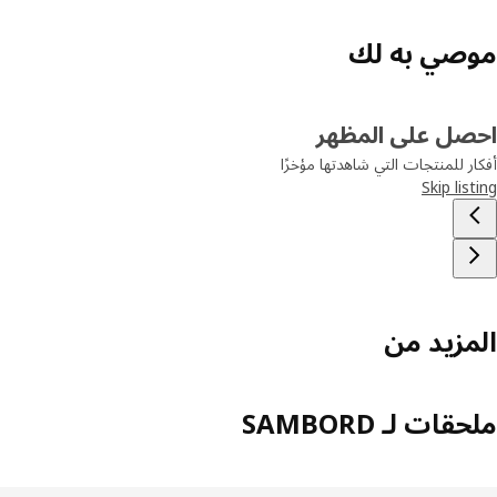
صي به لك
صل على المظهر
ر للمنتجات التي شاهدتها مؤخرًا
Skip lis
مزيد من
ات لـ SAMBORD