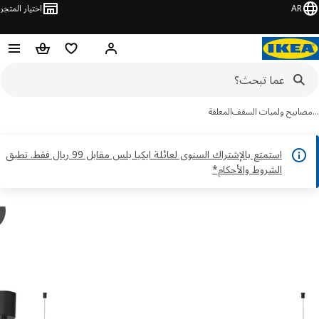
AR
اختيار المتجر
قائمة التسوق
سلة التسوق
مرحباً! تسجيل الدخول أو الاشتر
ابيح ولمبات السقف
المعلقة
استمتع بالإشتراك السنوى لعائلة ايكيا بلس مقابل 99 ريال فقط. تطبق
الشروط والأحكام*
y
D
ور