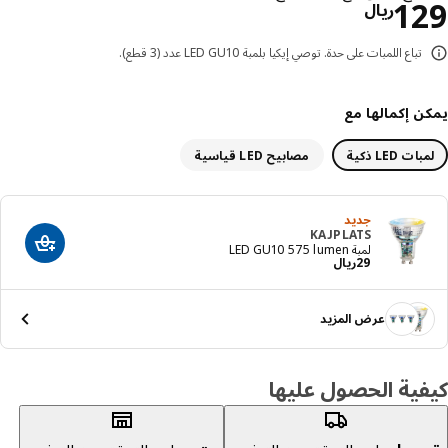
السعر ريال 129
1
ريال
تباع اللمبات على حدة. توصي إيكيا بلمبة LED GU10 عدد (3 قطع).
ن إكمالها مع
ات LED ذكية
مصابيح LED قياسية
جديد
KAJPLATS
أضف إلى عرب
لمبة LED GU10 575 lumen
السعر ريال 29
29
ريال
عرض المزيد
ية الحصول عليها