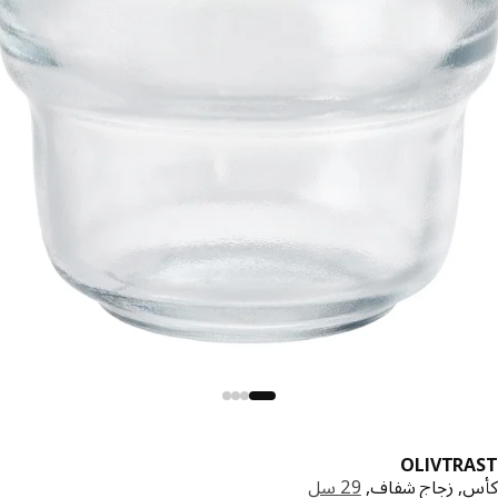
OLIVTR
, زجاج شفاف,
29 سل