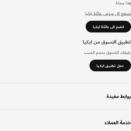
مجانا.
 كل عروض عائلة ايكيا
انضم الى عائلة ايكيا
يق التسوق من ايكيا
قك للتسوق بحجم الجيب
حمل تطبيق ايكيا
بط مفيدة
ة العملاء